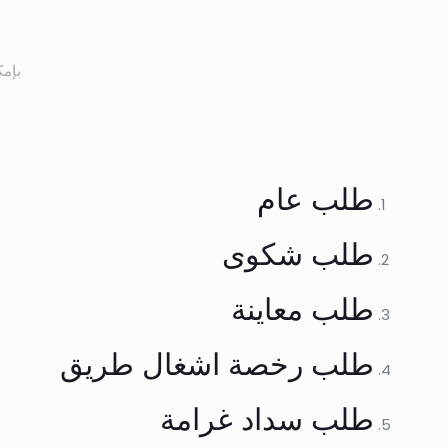
بإمك
طلب عام
طلب شكوى
طلب معاينة
طلب رخصة اشغال طريق
طلب سداد غرامة