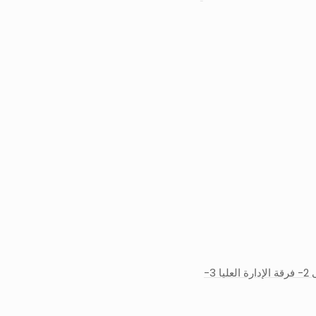
رئيس حى المنتزة اول البرامـج التدريبيـة: 1- القيادات الأولى 2- فرقة الإدارة العليا 3-