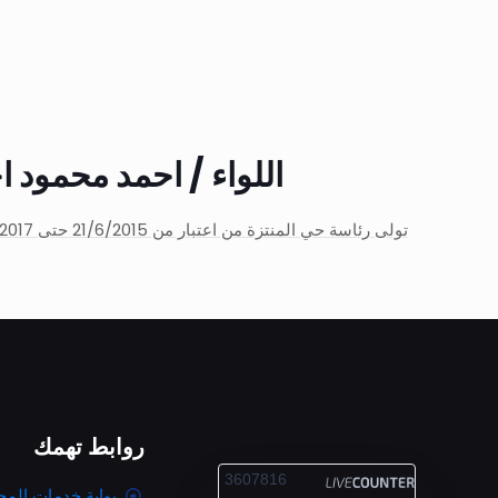
اللواء / احمد محمود ا
تولى رئاسة حي المنتزة من اعتبار من 21/6/2015 حتى 31/1/2017 للإحالة لسن المعاش
روابط تهمك
ALEXANDRIA
3607816
بوابة خدمات المح