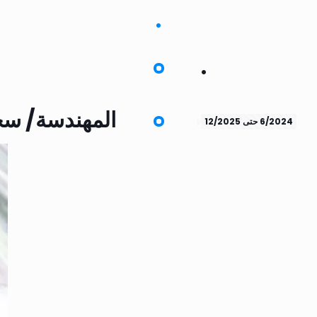
.
المهندسة/ سح
6/2024 حتى 12/2025