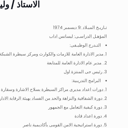
الاستاذ / و
تـاريـخ الميـلاد :9 ديسمبر 1974
المؤهـل الدراسـى: ليسانس اداب
التـدرج الوظيـفى:
مدير الادارة العامة للازمات والكوارث ومركز سيطرة الشبكة
مدير عام الادارة العامة للمتابعة
رئيس حى المنتزة اول
البرامج التدريبية:
دورات اعداد مديرى مراكز السيطرة بسلاح الاشارة وسقارة
دورة الشفافية والنزاهة والحد من الفساد بهيئة الرقابة الادار
دورة كيفية التعامل مع الجمهور
دورة اعداد قادة
دورة استراتيجية الامن القومى بأكاديمية ناصر