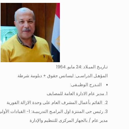
تـاريـخ الميـلاد :24 مايو, 1964
المؤهـل الدراسـى: ليسانس حقوق + دبلومة شرطة
التـدرج الوظيـفى:
مدير عام الادارة العامة للمصايف
القائم بأعمال المشرف العام على وحدة الازالة الفورية
مدير عام / بالجهاز المركزى للتنظيم والإدارة