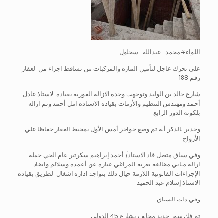
اللواء#محمد_عبدالله_سحلول
علي تحرك عاجل لتأمين الماره والمركبات من تساقط اجزاء من العقار
رقم 188
شارع خالد بن الوليد وتوجهت وحده الازاله الفوريه بقياده الاستاذ عادل
أحمد ومهندس التنظيم والأزمات بقياده الاستاذه امل أحمد وتم ازاله
بلكونه الدور الرابع
وجدير بالذكر أنه تم وضع حواجز أمس الأول بمحيط العقار حفاظا علي
الأرواح
وفي سياق متصل قاد الاستاذ/ أحمد إبراهيم سكرتير عام الحي حمله
ازاله مباني مخالفه بعزبه المراغي عباره عن أعمده وسلالم واتخاذ
الإجراءات القانونية اللازمة حيال ذلك بتواجد اداره اشغال الطريق بقياده
الاستاذ إسلام عبد الحميد
وفي ذات السياق
تم فك سور حديد مخالف بشارع 45 الدولي