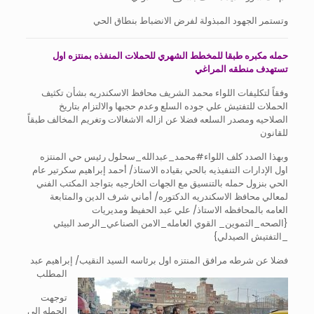
وتستمر الجهود المبذولة لفرض الانضباط بنطاق الحي
حمله مكبره طبقا للمخطط الشهري للحملات المنفذه بمنتزه اول
تستهدف منطقه المراغي
وفقاً لتكليفات اللواء محمد الشريف محافظ الاسكندريه بشأن تكثيف
الحملات للتفتيش علي جوده السلع وعدم حجبها والالتزام بتاريخ
الصلاحيه ومصدر السلعه فضلا عن ازاله الاشغالات وتغريم المخالف طبقاً
للقانون
وبهذا الصدد كلف اللواء#محمد_عبدالله_سحلول رئيس حي المنتزه
اول الإدارات التنفيذيه بالحي بقياده الاستاذ/ أحمد إبراهيم سكرتير عام
الحي بنزول حمله بالتنسيق مع الجهات الخارجيه بتواجد المكتب الفني
لمعالي محافظ الاسكندريه الدكتوره/ أماني شرف الدين والمتابعة
العامه بالمحافظه الاستاذ/ علي عبد الحفيظ ومديريات
{الصحه_التموين_ القوي العامله_الامن الصناعي_الرصد البيئي
_التفتيش الصيدلي}
فضلا عن شرطه مرافق المنتزه اول برئاسه السيد النقيب/ إبراهيم عبد
المطلب
توجهت
الحمله الي