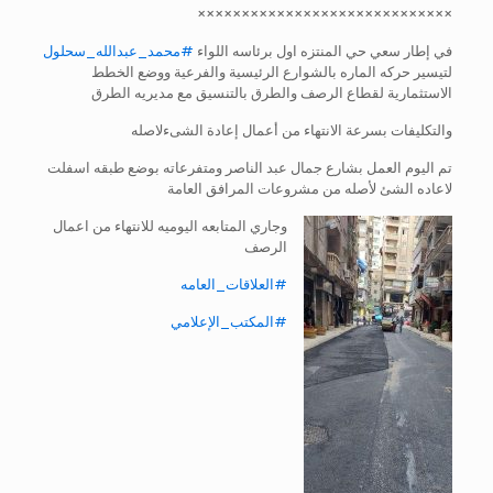
×××××××××××××××××××××××××××××
في إطار سعي حي المنتزه اول برئاسه اللواء
#محمد_عبدالله_سحلول
لتيسير حركه الماره بالشوارع الرئيسية والفرعية ووضع الخطط
الاستثمارية لقطاع الرصف والطرق بالتنسيق مع مديريه الطرق
والتكليفات بسرعة الانتهاء من أعمال إعادة الشىءلاصله
تم اليوم العمل بشارع جمال عبد الناصر ومتفرعاته بوضع طبقه اسفلت
لاعاده الشئ لأصله من مشروعات المرافق العامة
وجاري المتابعه اليوميه للانتهاء من اعمال
الرصف
#العلاقات_العامه
#المكتب_الإعلامي