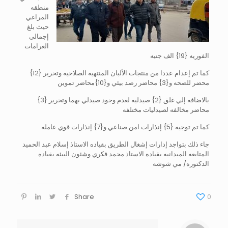
منطقه
المراغي
حيث بلغ
إجمالي
الغرامات
الفوريه {19} الف جنيه
كما تم إعدام عددا من منتجات الألبان المنتهيه الصلاحيه وتحرير {12}
محضر للصحه و{3} محاضر رصد بيئي و{10}محاضر تموين
بالاضافه إلي غلق {2} صيدليه لعدم وجود صيدلي بهما وتحرير {3}
محاضر مخالفه لصيدليات مختلفه
كما تم توجيه {5} إنذارات امن صناعي و{7} إنذارات قوي عامله
جاء ذلك بتواجد إدارات إشغال الطريق بقياده الاستاذ إسلام عبد الحميد
المتابعه الميدانيه بقياده الاستاذ محمد فكري وشئون البيئه بقياده
الدكتوره/ مي شوشه
Share
0