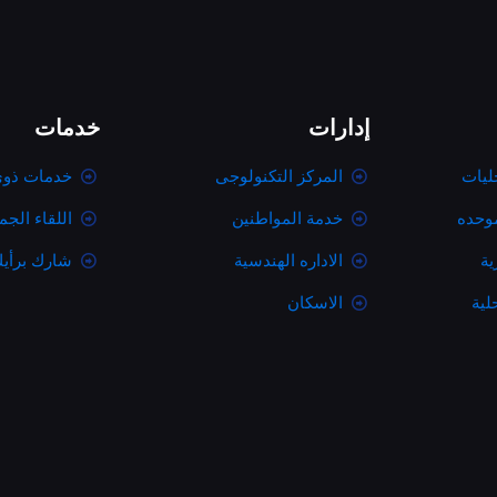
إدارات
خدمات
ليات
المركز التكنولوجى
خدمات ذوى
موحده
خدمة المواطنين
اللقاء الج
ية
الاداره الهندسية
شارك برأي
لية
الاسكان