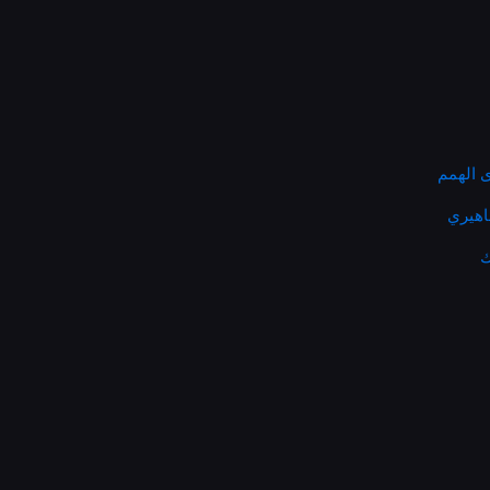
 الهمم
ماهيري
ك