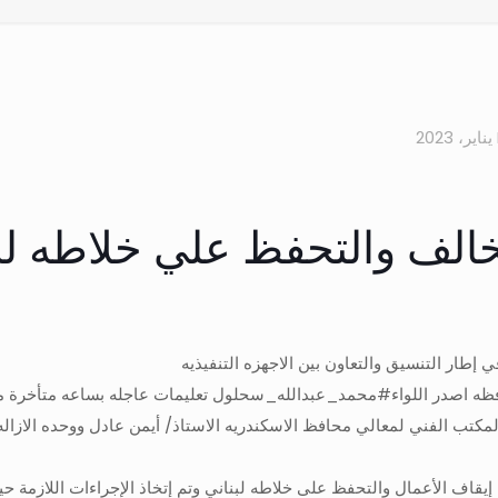
خالف والتحفظ علي خلاطه لب
 إطار التنسيق والتعاون بين الاجهزه التنفيذيه
بالمحافظه اصدر اللواء#محمد_عبدالله_سحلول تعليمات عاجله بساعه متأخرة 
كتب الفني لمعالي محافظ الاسكندريه الاستاذ/ أيمن عادل ووحده الازاله بق
 إيقاف الأعمال والتحفظ على خلاطه لبناني وتم إتخاذ الإجراءات اللازمة ح