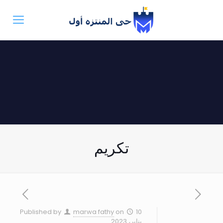
تكريم
Published by
marwa fathy
on
10
يناير، 2023