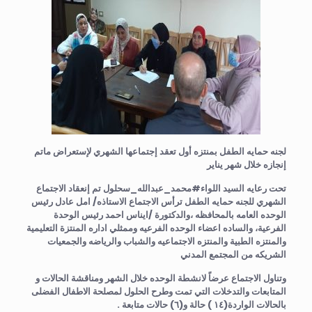
لجنه حمايه الطفل بمنتزه أول تعقد إجتماعها الشهري لإستعراض ماتم
إنجازه خلال شهر يناير
تحت رعايه السيد اللواء#محمد_عبدالله_سحلول تم إنعقاد الاجتماع
الشهري للجنه حمايه الطفل ترأس الاجتماع الاستاذه/ امل عادل رئيس
الوحده العامه بالمحافظه ،والدكتورة /ايناس احمد رئيس الوحدة
الفرعية، والساده اعضاء الوحده الفرعيه وممثلي اداره المنتزة التعليمية
والمنتزه الطبية والمنتزه الاجتماعيه والشباب والرياضه والجمعيات
الشريكه من المجتمع المدني
وتناول الاجتماع عرضاً لانشطة الوحده خلال الشهر ومناقشة الحالات و
المتابعات والتدخلات التي تمت وطرح الحلول لمصلحة الاطفال الفضلى
بالحالات الواردة(١٤ ) حالة و(٦) حالات متابعة .