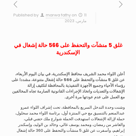
Published by
marwa fathy
on
11
مارس، 2023
غلق 5 منشآت والتحفظ على 566 حالة إشغال في
الإسكندرية
أعلن اللواء محمد الشريف محافظ الإسكندرية، في بيان اليوم الأربعاء،
عن غلق 5 منشآت والتحفظ على 566 حالة إشغال متنوعة، مشددا على
رؤساء الأحياء وجميع الأجهزة التنفيذية بالمحافظة لتكثيف إزالة
الإشغالات والتعديات واتخاذ الإجراءات القانونية الصارمة تجاه المخالفين
مع العمل على عدم عودتها مرة أخرى.
وشنت وحدة التدخل السريع بالمحافظة، تحت إشراف اللواء عمرو
عبدالمنعم بالتنسيق مع حي المنتزة أول، برئاسة اللواء محمد سحلول،
حملة لإزالة الإشغالات استهدفت الحملة شوارع ملك حفني قبلي،
والعاشر من رمضان، ومحمد يوسف غالي، وخالد بن الوليد، وإسكندر
إبراهيم، وأسفرت عن غلق 5 منشآت والتحفظ على 360 حالة إشغال