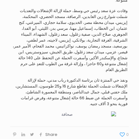
متنوعة.
وقادت عزة سعد رئيس حي وسط، حملة لإزالة الإشغالات والتعديات
شملت شوارع زين العابدين، الرصافة، مسجد الحضري، المحكمة،
إيزيس، ميدان محطة مصر، الخديوي، سلامة حجازي، الميرغني، كنج
عثمان، ابن الخطاب، إسماعيل مهنا، مرسي بدر، الليثي، أبو الفدا،
الجوهري، صلاح الدين، صفية زغلول، سعد زغلول، الشهداء، الميناء
الشرقية، الغرفة التجارية، بولانكي، إيزيس، لاجيته، عمر لطفي،
بورسعيد، مسجد رمضان يوسف، نواكراتيس، محمد الفحام، الأمير عمر،
قيصر، عزمي، ميدان سعد زغلول، طريق الجيش، سيزوستريس، ابن
شجاع، والإسكندر الأكبر، وأسفرت الحملة عن التحفظ على 140 حالة
إشغال متنوعة و60 حاجزا ، وإزالة غرفة من الطوب للتعدِ على حرم
الطريق العام.
ونفذ حي المنتزة ثان برئاسة الدكتورة رباب مدني، حملة لإزالة
الإشغالات شملت الحملة تقاطع شارع 16 و25 طوسون، المستشارين،
ملك حفني قبلي، جمال عبدالناصر، ومنطقة المعمورة الشاطئ،
وأسفرت الحملة عن ضبط 66 حالة إشغال متنوعة، وفرض غرامات
فورية بنحو 3 آلاف جنيه.
Share
0