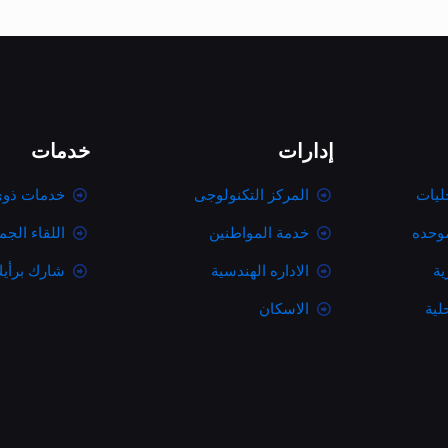
إدارات
خدمات
ليات
المركز التكنولوجى
خدمات ذوى
موحده
خدمة المواطنين
اللقاء الج
ية
الاداره الهندسية
شارك برأي
لية
الاسكان