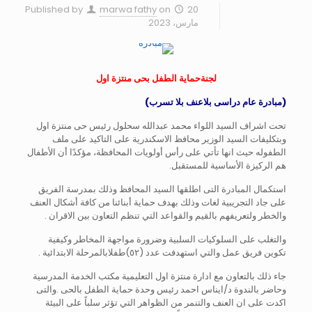
Published by
marwa fathy
on
20
مارس، 2023
لجنةحماية الطفل بحى منتزة اول
(مبادرة عام دراسى بلاعنف بلا تسرب)
تحت اشراف السيد اللواء محمد عبدالله سحلول رئيس حى منتزة اول
وبتكليفات السيد الوزير محافظ الاسكندرية على التاكيد على ملف
الطفوله حيث انها تأتي على رأس أولويات المحافظة، مؤكدًا أن الأطفال
هم الركيزة الأساسية للمستقبل.
استكمال المبادرة التى اطلقها السيد المحافظ وذلك بمدرسة الفريق
على جاد التجريبية لغات وذلك بهدف حماية أبنائنا من كافة أشكال العنف
والخطر ولتعريفهم بالقيم والقواعد التي تنظم التعاون بين الاقران .
والتغلب على السلوكيات السلبية وضرورة مواجهة المخاطر وكيفية
تكوين فريق عمل والتي استهدفت عدد (٥٢)طفلابالمرحلة الابتدائية .
جاء ذلك بالتعاون مع ادارة منتزة اول التعليمية مكتب الخدمة المدرسية
وحاضر بالندوة د/ايناس احمد رئيس وحدة حماية الطفل بالحى .والتى
اكدت على ان العنف والتنمر من الظواهر التي تؤثر سلباً على البيئة