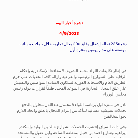
نشرة أخبار اليوم
4/5/2023
رفع «235»حاله إشغال وغلق «10»محال تجاريه خلال حملات مسائيه
موسعه علي مدار يومين بمنتزه أول
في إطار تكليفات اللواء محمد الشريف#محافظ الإسكندريه بإحكام
الرقابة على الشوارع الرئيسيه والفرعيه وازاله كافه التعديات علي حرم
الطريق العام والاستجابة الفوريه لشكاوي الساده المواطنين والتفتيش
علي غلق المحال التجارية في الموعد المحدد طبقاً لقرارات دوله رئيس
مجلس الوزراء
بادر حي منتزه اول برئاسه اللواء#محمد_عبدالله_سحلول بالدفع
بحملات تفتيشية مسائيه للتأكد من إلتزام المحال بالغلق واتخاذ اللازم
نحو المخالفين
وفي ذات السياق إنتشرت الحملات بشوارع خالد بن الوليد وإسكندر
إبراهيم وشارع احمد بن حنبل بمنطقه الساعه وابن عقيل والمستجد