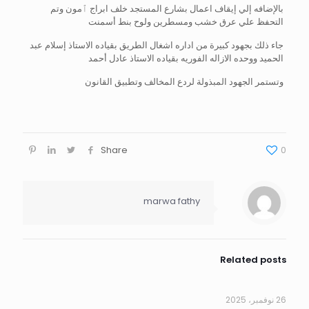
بالإضافه إلي إيقاف اعمال بشارع المستجد خلف ابراج ٱمون وتم
التحفظ علي عرق خشب ومسطرين ولوح بنط أسمنت
جاء ذلك بجهود كبيرة من اداره اشغال الطريق بقياده الاستاذ إسلام عبد
الحميد ووحده الازاله الفوريه بقياده الاستاذ عادل أحمد
وتستمر الجهود المبذولة لردع المخالف وتطبيق القانون
Share
0
marwa fathy
Related posts
26 نوفمبر، 2025