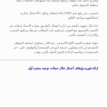
وشارع احمد عبد الوهاب ونجع السلام كما استهدفت الحملات ايضاً
منطقه السيوف قبلي
اسفرت عن رفع نحو «235»حاله إشغال وغلق «10»محال تجاريه
لمخالفتهم مواعيد الغلق
جاء ذلك بجهود مكثفه من اداره اشغال الطريق بقياده الاستاذ إسلام عبد
الحميد بالتنسيق مع النقيب إبراهيم عبد المطلب شرطه مرافق المنتزه
والإدارات المعنيه بالحي
جوله تفقديه للسيد اللواء#محمد_عبدالله_سحلول لمتابعه الموقف
التنفيذي لزراعه وتطوير حديقه (ميدان الفسحه) والوقوف علي ٱخر
المستجدات والتنبيه لإعادة الشئ لأصله بأقرب وقت
——————————————————————————————————
ازاله فوريه وإيقاف أعمال خلال حملات نوعيه بمنتزه أول