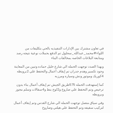
في تعاون مشترك بين الإدارات التنفيذيه بالحي بتكليفات من
اللواء#محمد_عبدالله_سحلول تم الدفع بحملات نوعية نتيجه رصد
ومتابعة البلاغات الخاصه بمخالفات البناء
وبهذا الصدد توجهت الحمله الي شارع خليل حماده وتبين من المعاينة
وجود تكسير وهدم جدران تم إيقاف أعمال والتحفظ علي 2برويطه
4كوريك وموتور ونش وسياره ومرزبه
كما إستهدفت الحمله 575طريق الجيش تم إيقاف أعمال بناء بدون
ترخيص وتم التحفظ علي صاروخ و2لوح بنط و4سقالات وسلم مجوز
وبرويطه
وفي سياق متصل توجهت الحمله الي شارع القدس وتم إيقاف أعمال
لتركيب سقيفه وتم التحفظ علي هيلتي وصاروخ