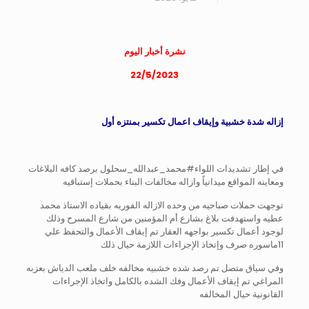
نشرة أخبار اليوم
22/5/2023
إزاله شدة خشبية وإيقاف اعمال تكسير بمنتزه أول
في إطار تشديدات اللواء#محمد_عبدالله_سحلول برصد كافه البلاغات
ومعاينه المواقع ميدانياً وازاله مخالفات البناء بحملات إستباقيه
توجهت حملات صباحيه من وحده الازاله الفوريه بقياده الاستاذ محمد
عطيه واستهدفت بلاغ بشارع أم المؤمنين من شارع المسرح وذلك
لوجود أعمال تكسير بواجهه العقار تم إيقاف الأعمال والتحفظ علي
11ماسوره صرف وإتخاذ الإجراءات اللازمة حيال ذلك
وفي سياق متصل تم رصد شده خشبيه مخالفه خلف ملعب الدياش بعزبه
المراغي تم إيقاف الأعمال وفك الشده بالكامل واتخاذ الإجراءات
القانونية حيال المخالفه