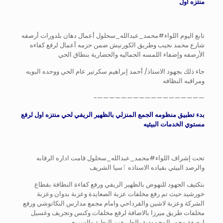
منتزه أول
تابع اليوم اللواء#محمد_عبدالله_سحلول أعمال دهان بلدورات أرصفه
شارع محمد نجيب وطريق الكورنيش ضمن حزمه أعمال لرفع كفاءه
الأرصفه وإضفاء اللمسه الجماليه والحضارية بنطاق الحي
جاء ذلك بجهود الاستاذ/ أحمد إبراهيم سكرتير عام الحي ووحده البويه
ومراقبه النظافه
——————————————————-
بدء تطبيق منظومه الجمع المنزلي بالظهير الريفي لحي منتزه اول لرفع
مستوي الخدمات البيئيه
تحت إشراف اللواء#محمد_عبدالله_سحلول قامت اداره الرقابه
والرصد البيئي بقياده الاستاذه ٱسيا الشريف
بتكثيف الجهود للنهوض بالظهير الريفي ورفع كفاءة النظافة بقطاع
خورشيد حيث تم رفع مخلفات عزبة الصعايدة وعزبة بدوان وعزبة
الشركة وعزبة لاشين والقرداحي وامام مجمع مدارس البكاتوشي ورفع
مخلفات طريق ميرزا بالاضافة لرفع مخلفات وكنس وتجريف وغسيل
ارصفة محور المحمودية بالطريقين البطئ والسريع