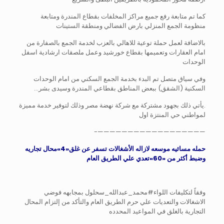
كما تم متابعة رفع جميع مراكز المخلفات بقطاع المندرة ومتابعة
منظومة الجمع المنزلي بارض الفضالي ومنطقة الستينات
بالاضافة لعمل حملة توعية للاهالي بالعزب لخدمة الجمع بالصفارة من
امام العقارات وتعميمها بقطاع خورشيد وعمل ملصقات ارشادية اسفل
الوحدات
وفي سياق متصل تم البدء بخدمة الجمع السكني من امام الوحدات
السكنية (الشقق) ببعض المناطق بقطاعي المندرة وسيدى بشر…
.يأتي ذلك بجهود مشتركة مع شركة نهضة مصر وذلك لتوفير خدمة مميزة
لمواطني حي المنتزة اول
——————————————————-
حمله مسائيه موسعه لازاله الأشغالات تسفر عن غلق«4»محال تجاريه
وضبط أكثر من «60»تعدي علي الطريق العام
وفقاً لتكليفات اللواء#محمد_عبدالله_سحلول بمجابهه فوضي
الاشغالات والتعديات علي حرم الطريق العام والتأكد من إلتزام المحال
التجارية بالغلق في المواعيد المحدده