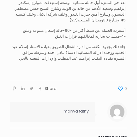
نفذ حي المنتزه أول حمله مسائيه موسعه إستهدفت شوارع إسكندر
إبراهيم وسعيد الأدهم من خالد بن الوليد وشارع الشيخ حسن مصطفي
العيسوي وشارع أمين خيرت الغندور وخلف شركه الكتان وخلف كنيسه
45 وشارع 30وميدان الفسحه(27)
أسفرت الحمله عن ضبط أكثر من «60»حاله إشغال متنوعه وغلق
«4»منشٱت تجاريه لمخالفتهم قرارات الغلق
جاء ذلك بجهود مكثفه من اداره اشغال الطريق بقياده الاستاذ إسلام عبد
الحميد ووحده الازاله المسائيه الاستاذ عادل احمد وشرطه مرافق
المنتزه بقياده النقيب إبراهيم عبد المطلب والإدارات المعنيه بالحي
Share
0
marwa fathy