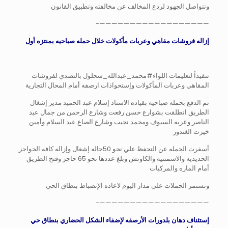
وتتواصل الجهود لردع المخالف عن مخالفته وتطبيق القانون
——————————————————-
إزاله فروشات مقاهي وعربات مأكولات خلال حمله صباحيه بمنتزه أول
تنفيذاً لتعليمات اللواء#محمد_عبدالله_سحلول بالتصدي لفروشات
المقاهي وعربات المأكولات وإستحواذات ارصفه أمام المحال التجارية
تم الدفع بحمله صباحيه بقياده الاستاذ إسلام عبد الحميد مدير إشغال
الطريق انطلقت بشوارع حسن رفعت وشارع الرحمن من جمال عبد
الناصر وعزبه السيوف ومحمد نجيب وشارع الصاع عبد السلام وأمين
خيرت الغندور
أسفرت الحمله عن التحفظ علي نحو 50حاله إشغال وإزاله كافه الحواجز
الحديديه والاسمنتيه والكاوتش وبلغ عددها نحو 65 حاجز وفتح الطريق
أمام الماره والمركبات
وتستمر الحملات علي مدار اليوم لاعاده الإنضباط بنطاق الحي
——————————————————-
إستئناف دهان بلدورات الأرصفه لإضفاء الشكل الحضاري بنطاق حي