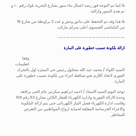
& كما تم التوجه فور رصد اعمال بناء سور بشارع البحرية بلوك رقم ١٠ و
تم هدم السور وازالته .
& هذا وقد تم التحفظ على ماتور ونش و عدد 2 براويطة من شارع 16
من البكباشى العيسوى اعلى سراى ماركت .
——————————————————-
ازالة بلكونة تسبب خطورة على المارة
وفقا
لتعليمات
السيد اللواء / محمد عبد الله سحلول رئيس حى المنتزه اول بالتحرك
الفورى لاتخاذ اللازم نحو تساقط اجزاء من بلكونة تسبب خطورة على
المارة .
توجه اليوم السيد الاستاذ / احمد ابراهيم سكرتير عام الحى يرافقه
وحدة الازالة الفورية وادارة الكهرباء للعقار الكائن بشارع 62 رقم 109
وقامت ادارة الكهرباء فصل التيار الكهربائى حتى يتم ازالة البلكونة
والاجزاء الخرسانية المعلقة لحماية ارواح المواطنين من التعرض
للمخاطر .