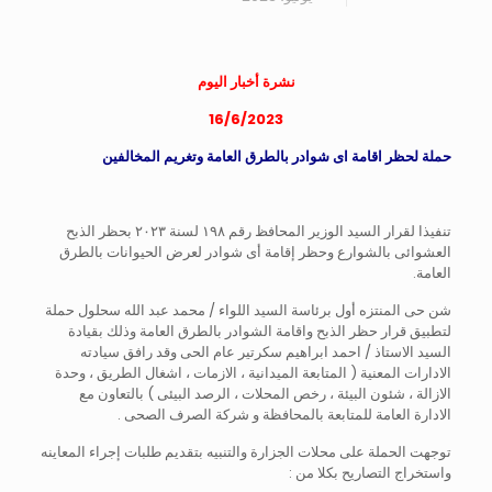
نشرة أخبار اليوم
16/6/2023
حملة لحظر اقامة اى شوادر بالطرق العامة وتغريم المخالفين
تنفيذا لقرار السيد الوزير المحافظ رقم ١٩٨ لسنة ٢٠٢٣ بحظر الذبح
العشوائى بالشوارع وحظر إقامة أى شوادر لعرض الحيوانات بالطرق
العامة.
شن حى المنتزه أول برئاسة السيد اللواء / محمد عبد الله سحلول حملة
لتطبيق قرار حظر الذبح واقامة الشوادر بالطرق العامة وذلك بقيادة
السيد الاستاذ / احمد ابراهيم سكرتير عام الحى وقد رافق سيادته
الادارات المعنية ( المتابعة الميدانية ، الازمات ، اشغال الطريق ، وحدة
الازالة ، شئون البيئة ، رخص المحلات ، الرصد البيئى ) بالتعاون مع
الادارة العامة للمتابعة بالمحافظة و شركة الصرف الصحى .
توجهت الحملة على محلات الجزارة والتنبيه بتقديم طلبات إجراء المعاينه
واستخراج التصاريح بكلا من :