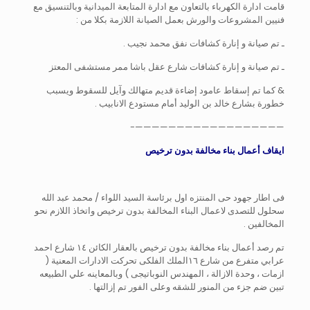
قامت ادارة الكهرباء بالتعاون مع ادارة المتابعة الميدانية وبالتنسيق مع
فنيين المشروعات والورش بعمل الصيانة اللازمة بكلا من :
ـ تم صيانة و إنارة كشافات نفق محمد نجيب .
ـ تم صيانة و إنارة كشافات شارع عقل باشا ممر مستشفى المعتز
& كما تم إسقاط عامود إضاءة قديم متهالك وآيل للسقوط ويسبب
خطورة بشارع خالد بن الوليد أمام مستودع الانابيب .
——————————————————-
ايقاف أعمال بناء مخالفة بدون ترخيص
فى اطار جهود حى المنتزه اول برئاسة السيد اللواء / محمد عبد الله
سحلول للتصدى لاعمال البناء المخالفة بدون ترخيص واتخاذ اللازم نحو
المخالفين .
تم رصد أعمال بناء مخالفة بدون ترخيص بالعقار الكائن ١٤ شارع احمد
عرابي متفرع من شارع ١٦الملك الفلكى تحركت الادارات المعنية (
ازمات ، وحدة الازالة ، المهندس النوباتيجى ) وبالمعاينه علي الطبيعه
تبين ضم جزء من المنور للشقه وعلى الفور تم إزالتها .