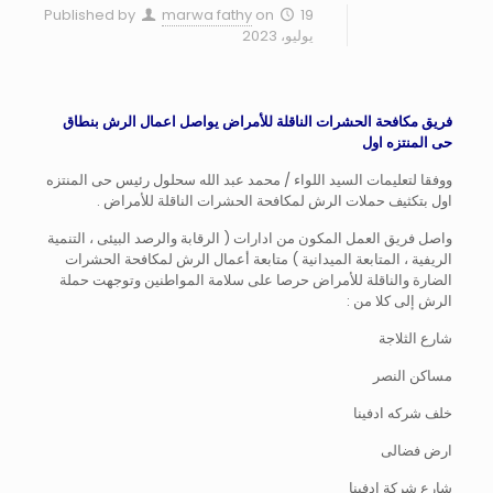
Published by
marwa fathy
on
19
يوليو، 2023
فريق مكافحة الحشرات الناقلة للأمراض يواصل اعمال الرش بنطاق
حى المنتزه اول
ووفقا لتعليمات السيد اللواء / محمد عبد الله سحلول رئيس حى المنتزه
اول بتكثيف حملات الرش لمكافحة الحشرات الناقلة للأمراض .
واصل فريق العمل المكون من ادارات ( الرقابة والرصد البيئى ، التنمية
الريفية ، المتابعة الميدانية ) متابعة أعمال الرش لمكافحة الحشرات
الضارة والناقلة للأمراض حرصا على سلامة المواطنين وتوجهت حملة
الرش إلى كلا من :
شارع الثلاجة
مساكن النصر
خلف شركه ادفينا
ارض فضالى
شارع شركة ادفينا