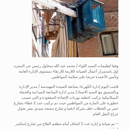
وفقا لتعليمات السيد اللواء / محمد عبد الله سحلول رئيس حى المنتزه
اول باستمرار أعمال الصيانة اللازمة للارتقاء بمستوى الإنارة العامة
وتأمين الأعمدة حرصا على سلامة المواطنين .
قامت اليوم إدارة الكهرباء بمتابعة السيدة المهندسة / مدير الإدارة
وبالتنسيق مع السيد الاستاذ/ مدير ادارة المتابعة الميدانية والحملة
الميكانيكية تركيب اغطية بورنات الإضاءة المفقودة و التي تسبب
خطورة على المارة من المواطنين حيث تم تركيب عدد 2 غطاء بشارع
عمر بن الخطاب خلف شركة ادفينا و شارع مسجد سيدي بشر بجوار
جراج النقل العام .
– تم صيانة و إنارة عدد 2 كشاف أمام مطعم الفلاح من شارع إسكندر