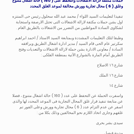
حملات مكثفة لازالة الاشغالات والتحفظ على ( 160 ) حالة اشغال متنوع
وغلق ( 6 ) محال تجارية وورش مخالفة لموعد الغلق المحدد
تنفيذا لتعليمات السيد اللواء / محمد عبد الله سحلول رئيس حى المنتزه
اول بشن حملات مكثفة لازالة الاشغالات التى تحتل الارصفة واستجابة
لشكاوى السادة المواطنين من التضرر من الاشغالات بالطريق العام .
وطبقا لتلك التعليمات المشددة وبمتابعة السيد الاستاذ / احمد ابراهيم
سكرتير عام الحى قام السيد / مدير ادارة اشغال الطريق ويرافقه
السادة / معاونى الادارة بشن حملة لازالة الاشغالات والتعديات وفتح
الطريق أمام المارة بالشوارع الآتية بمنطقة الفلكى :
شارع ١٦ الاصلاح
شارع ١٦ الملك
شارع ١٤
واسفرت الحملة عن التحفظ على عدد ( 160 ) حالة اشغال متنوع ، فضلا
عن متابعة تنفيذ قرار غلق المحال التجارية فى الموعد المحدد لها والذى
اسفر عن عدم التزام عدد ( 6 ) محال تجارية وورش وعلى الفور تم
غلقهم وجارى اتخاذ اللازم نحو المخالفين وذلك بكلا من :
سيدى بشر بحرى
مدينة فيصل