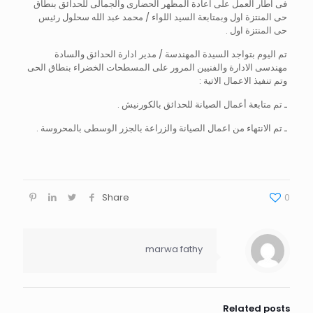
فى اطار العمل على اعادة المظهر الحضارى والجمالى للحدائق بنطاق
حى المنتزة اول وبمتابعة السيد اللواء / محمد عبد الله سحلول رئيس
حى المنتزة اول .
تم اليوم بتواجد السيدة المهندسة / مدير ادارة الحدائق والسادة
مهندسى الادارة والفنيين المرور على المسطحات الخضراء بنطاق الحى
وتم تنفيذ الاعمال الاتية :
ـ تم متابعة أعمال الصيانة للحدائق بالكورنيش .
ـ تم الانتهاء من اعمال الصيانة والزراعة بالجزر الوسطى بالمحروسة .
Share
0
marwa fathy
Related posts