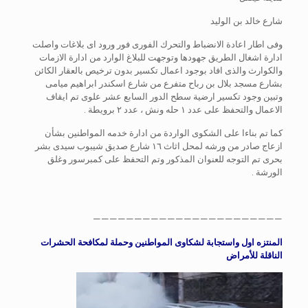
شارع خالد بن الوليد
وفى اطار اعادة الانضباط والتحرك الفورى فور ورود اى بلاغات واصلت
ادارة اشغال الطريق جهودها وتوجهت للبلاغ الوارد من ادارة الازمات
والكوارث والذى افاد بوجود اعمال تكسير بدون ترخيص بالعقار الكائن
بشارع مسجد بلال بن رباح متفرع من شارع اسكندر ابراهيم ميامى
وتبين وجود تكسير ارضية سطح الدور السابع عشر علوى تم ايقاف
الاعمال والتحفظ على عدد ١ حله ونش ، عدد ٢ برويطة .
كما تم بناءا على الشكوى الواردة من ادارة خدمه المواطنين بشأن
ازعاج صادر من ورشه لمحل اثاث ١٦ شارع صديق شيبوب سيدى بشر
بحرى تم التوجه للعنوان المذكور وتم التحفظ على كمبرسور وغلق
الورشة .
———————————————————————
المنتزه اول واستجابة لشكاوى المواطنين وحملة لمكافحة الحشرات
الناقلة للأمراض