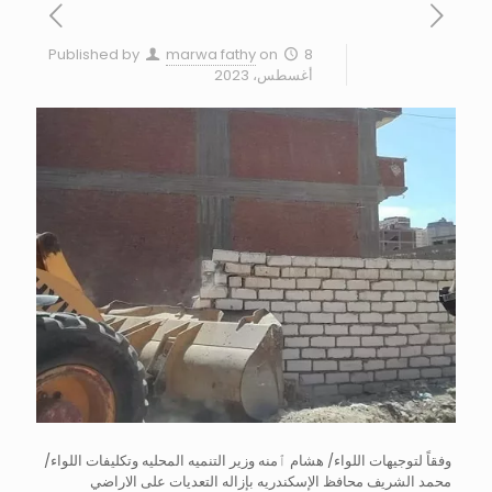
Published by
marwa fathy
on
8
أغسطس، 2023
وفقاً لتوجيهات اللواء/ هشام ٱمنه وزير التنميه المحليه وتكليفات اللواء/
محمد الشريف محافظ الإسكندريه بإزاله التعديات على الاراضي