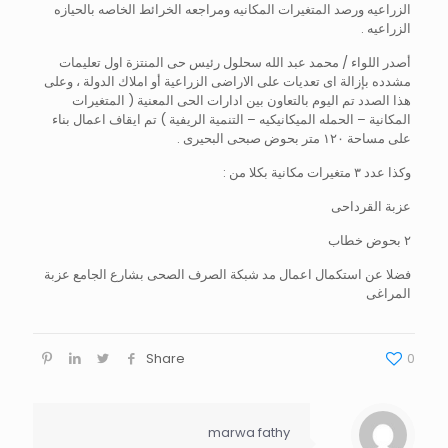
الزراعيه ورصد المتغيرات المكانيه ومراجعه الخرائط الخاصه بالحيازه
الزراعيه .
أصدر اللواء / محمد عبد الله سحلول رئيس حى المنتزة اول تعليمات
مشدده بإزالة اى تعديات على الاراضى الزراعية أو املاك الدولة ، وعلى
هذا الصدد تم اليوم بالتعاون بين ادارات الحى المعنية ( المتغيرات
المكانية – الحمله الميكانيكيه – التنمية الريفية ) تم ايقاف اعمال بناء
على مساحة ١٢٠ متر بحوض صبحى البحيرى .
وكذا عدد ٣ متغيرات مكانية بكلا من :
عزبة القرداحى
٢ بحوض خطاب
فضلا عن استكمال اعمال مد شبكة الصرف الصحى بشارع الجامع عزبة
المراغى
Share
0
marwa fathy