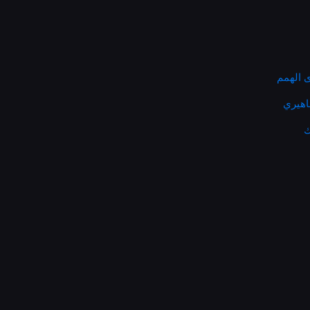
 الهمم
ماهيري
ك