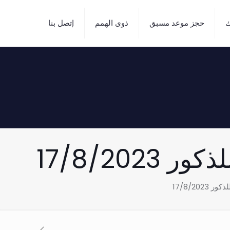
ك
حجز موعد مسبق
ذوى الهمم
إتصل بنا
17/8/20
17/8/20