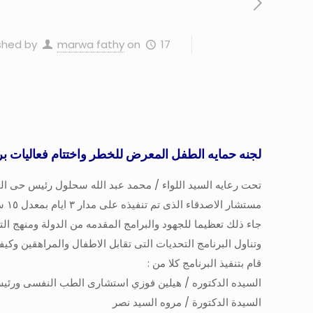
17 أغسطس، 2023
on
marwa fathy
shed by
لجنه حمايه الطفل المعرض للخطر واختتام فعاليات بر
تحت رعايه السيد اللواء / محمد عبد الله سحلول رئيس حى الم
مستشار الاصدقاء الذى تم تنفيذه على مدار ٣ ايام بمعدل ١٥ ساعة تدريبية لمجموعه من الذكور والمنفذ من قبل الامانه العامه للصحة النفسيه بمستشفى المعموره للطب النفسي .
جاء ذلك تعظيما للجهود والبرامج المقدمه من الدولة ومنهج التشاركيه لانت
وتناول البرنامج التحديات التى تقابل الاطفال والمراهقين وكي
قام بتنفيذ البرنامج كلا من :
السيده الدكتوره / هيلين فوزي استشارى الطب النفسى ورئ
السيدة الدكتورة / مروه السيد نصر