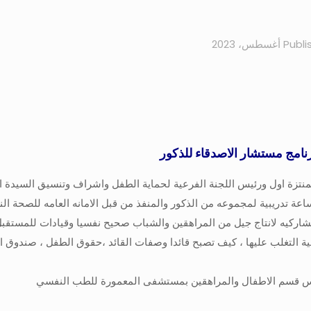
Publi
نامج مستشار الاصدقاء للذكور
نتزة اول ورئيس اللجنة الفرعية لحماية الطفل واشراف وتنسيق السيدة ال
اج جيل من المراهقين والشباب صحيح نفسيا وقيادات للمستقبل شارك بالبرنامج ٦٠ من الاطفا
فية التغلب عليها ، كيف تصبح قائدا وصفات القائد ،حقوق الطفل ، صندوق ال
يس قسم الاطفال والمراهقين بمستشفى المعمورة للطب النفسي