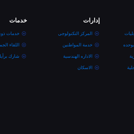
إدارات
خدمات
ليات
المركز التكنولوجى
خدمات ذوى
موحده
خدمة المواطنين
اللقاء الج
ية
الاداره الهندسية
شارك برأي
لية
الاسكان