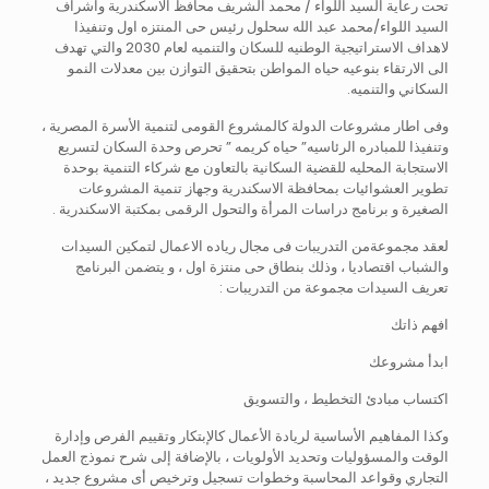
تحت رعاية السيد اللواء / محمد الشريف محافظ الاسكندرية واشراف
السيد اللواء/محمد عبد الله سحلول رئيس حى المنتزه اول وتنفيذا
لاهداف الاستراتيجية الوطنيه للسكان والتنميه لعام 2030 والتي تهدف
الى الارتقاء بنوعيه حياه المواطن بتحقيق التوازن بين معدلات النمو
السكاني والتنميه.
وفى اطار مشروعات الدولة كالمشروع القومى لتنمية الأسرة المصرية ،
وتنفيذا للمبادره الرئاسيه” حياه كريمه ” تحرص وحدة السكان لتسريع
الاستجابة المحليه للقضية السكانية بالتعاون مع شركاء التنمية بوحدة
تطوير العشوائيات بمحافظة الاسكندرية وجهاز تنمية المشروعات
الصغيرة و برنامج دراسات المرأة والتحول الرقمى بمكتبة الاسكندرية .
لعقد مجموعةمن التدريبات فى مجال رياده الاعمال لتمكين السيدات
والشباب اقتصاديا ، وذلك بنطاق حى منتزة اول ، و يتضمن البرنامج
تعريف السيدات مجموعة من التدريبات :
افهم ذاتك
ابدأ مشروعك
اكتساب مبادئ التخطيط ، والتسويق
وكذا المفاهيم الأساسية لريادة الأعمال كالإبتكار وتقييم الفرص وإدارة
الوقت والمسؤوليات وتحديد الأولويات ، بالإضافة إلى شرح نموذج العمل
التجاري وقواعد المحاسبة وخطوات تسجيل وترخيص أى مشروع جديد ،