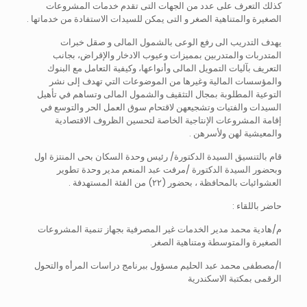
كذلك التعرف على عدد من الجهات التى تقدم خدمات المشروعات
الصغيرة والمتناهية الصغر و التى يمكن للسيدات الاستفادة من خدماتها .
يهدف التدريب الى رفع الوعى بالشمول المالى و صقل خبرات
المتدربات والمتدربين بمميزات وعيوب الادخار والإقراض، بجانب
التعريف بآليات التمويل المالى وأنواعها، وكيفية التعامل مع البنوك
والمؤسسات المالية وغيرها من الموضوعات التي تهدف إلى نشر
التوعية المطلوبة بمجال التثقيف والشمول المالى وتساهم في تأهيل
السيدات والفتيات وتشجيعهن لاقتحام سوق العمل الحر والتوسع في
إقامة المشروعات الإنتاجية الخاصة لتحسين الظروف الاقتصادية
والمعيشية لهن ولأسرهن .
قام بالتنسيق السيدة الدكتورة/ رئيس وحدة السكان بحى المنتزة اول
وبحضور السيدة الدكتورة /مرفت عبد المنعم مدير وحدة تطوير
العشوائيات بالمحافظة ، بحضور (٢٢) من الفئة المستهدفة .
حاضر باللقاء :
م/هادية محمد مدير الخدمات غير المصرفية بجهاز تنمية المشروعات
الصغيرة والمتوسطة ومتناهية الصغر.
ا/مصطفى محمد عبد الحليم مسؤول ببرنامج دراسات المرأه والتحول
الرقمى بمكتبة الاسكندرية