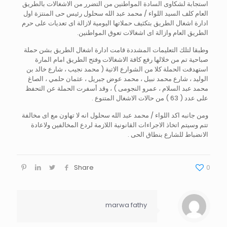
استجابة لشكاوى السادة المواطنين من التضرر من الاشغالات بالطريق
العام كلف السيد اللواء / محمد عبد الله سحلول رئيس حى المنتزة اول
ادارة اشغال الطريق بتكثيف حملاتها اليومية لازالة اى تعديات على حرم
الطريق العام وازالة اى اشغالات تعوق المواطنين.
وطبقا لتلك التعليمات المشددة قامت ادارة اشغال الطريق بشن حملة
صباحية تم من خلالها رفع كافة الاشغالات وفتح الطريق امام المارة
استهدفت الحملة كلا من الشوارع الاتية ( محمد نجيب ، شارع خالد بن
الوليد ، شارع محمد نبيل ، محمد عوض جبريل ، عثمان حلمي ، الصاغ
محمد عبد السلام ، عمرو النجومى ) ، وقد أسفرت الحملة عن التحفظ
على عدد ( 63 ) من حالات الاشغال المتنوع .
ومن جانبه اكد اللواء / محمد عبد الله سحلول انه لا تهاون مع اى مخالفة
تتم وسيتم اتخاذ الاجراءات القانونية اللازمة لردع المخالفين ولاعادة
الانضباط للشارع بنطاق الحى .
Share
0
marwa fathy