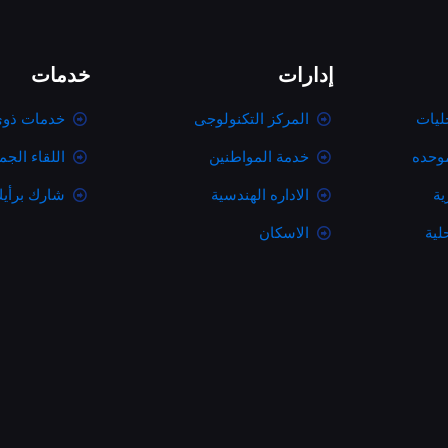
إدارات
خدمات
ليات
المركز التكنولوجى
خدمات ذوى
موحده
خدمة المواطنين
اللقاء الج
ية
الاداره الهندسية
شارك برأي
لية
الاسكان