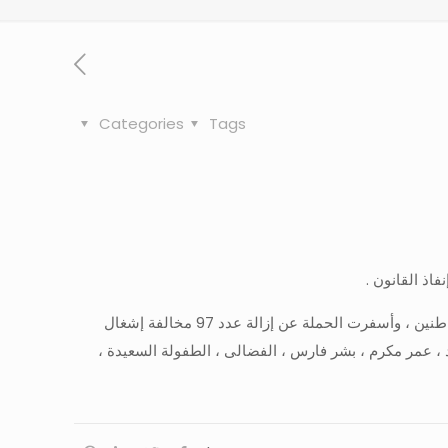
Categories
Tags
اذ القانون .
وفى هذا الصدد قامت ادارة اشغال الطريق بشن حملة صباحية استهدفت إزالة الإشغالات التي تعيق الحركة المرورية وتسبب إزعاج للمواطنين ، وأسفرت الحملة عن إزالة عدد 97 مخالفة إشغال
 ، عمر مكرم ، بشر فارس ، الفضالى ، الطفولة السعيدة ،