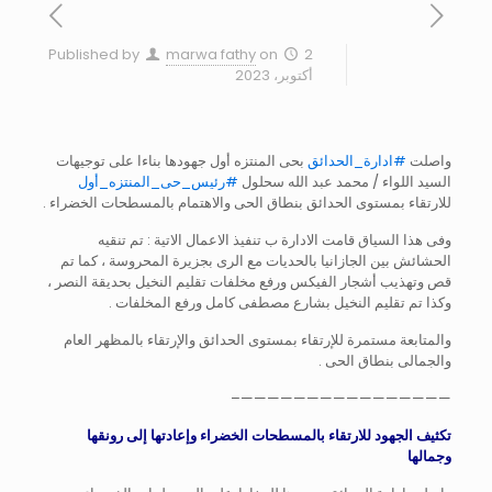
Published by
marwa fathy
on
2
أكتوبر، 2023
واصلت
#ادارة_الحدائق
بحى المنتزه أول جهودها بناءا على توجيهات
السيد اللواء / محمد عبد الله سحلول
#رئيس_حى_المنتزه_أول
للارتقاء بمستوى الحدائق بنطاق الحى والاهتمام بالمسطحات الخضراء .
وفى هذا السياق قامت الادارة ب تنفيذ الاعمال الاتية : تم تنقيه
الحشائش بين الجازانيا بالحديات مع الرى بجزيرة المحروسة ، كما تم
قص وتهذيب أشجار الفيكس ورفع مخلفات تقليم النخيل بحديقة النصر ،
وكذا تم تقليم النخيل بشارع مصطفى كامل ورفع المخلفات .
والمتابعة مستمرة للإرتقاء بمستوى الحدائق والإرتقاء بالمظهر العام
والجمالى بنطاق الحى .
————————————————–
تكثيف الجهود للارتقاء بالمسطحات الخضراء وإعادتها إلى رونقها
وجمالها