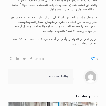
واصلت إدارة الحدائق جهودها للحفاظ على المسطحات الخضراء
والحدائق العامة بنطاق الحى وذلك وفقا لتعليمات السيد اللواء / محمد
عبد الله سحلول رئيس حى المنتزه اول .
حيث قامت إدارة الحدائق باستكمال أعمال تطوير حديقة مسجد سيدي
بشر وتحديد جور النخيل بالطوب وتطويش أشجار التيكوما وتنظيف
الجور أسفلها ونظافة الحديقة من القمامة والمخلفات و عمل أرضية
البرجولات وتجليد الأعمدة بالطوب الهاشمى .
تم ري احواض الدولفين وأحواض أمام مدرسة سان فنسان بالاكاديميه
وجمع المخلفات بهم .
Share
0
marwa fathy
Related posts