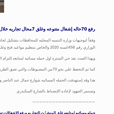
رفع 70حاله إشغال متنوعه وغلق 7محال تجاريه خلال حمله مسائيه موسعه بمنتزه أول
وفقاً لتوجيهات وزاره التنميه المحليه للمحافظات بتشكيل لجان
الوزاري رقم 456لسنه 2020 والخاص بتنظيم مواعيد فتح وغلق المحال
وبهذا الصدد نفذ حي المنتزه اول حمله مسائيه لمتابعه إلتزام المحال
كما تم التحفظ علي نحو 70من المضبوطات والتي تعيق الطريق العام
هذا وقد إستهدفت الحمله المسائيه شوارع جمال عبد الناصر و
وتستمر الجهود لإعاده الإنضباط بالشارع السكندري
———————————————————
حمله مسائيه لمتابعه غلق المنشٱت التجاريه ورفع الإشغالات تسفر عن 130حاله إشغال وغلق 5 محال مخالفه بنطاق