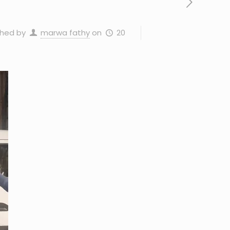
20 أكتوبر، 2023
on
marwa fathy
shed by