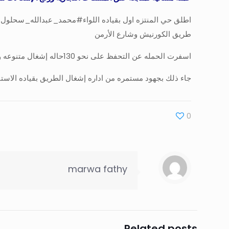
اطلق حي المنتزه اول بقياده اللواء#محمد_عبدالله_سحلول م
طريق الكورنيش وشارع الأرمن
اسفرت الحمله عن التحفظ على نحو 130حاله إشغال متنوعه وغلق 5محال تجاريه لمخالفتهم قرارات الغلق
جاء ذلك بجهود مستمره من اداره إشغال الطريق بقياده الاستا
0
marwa fathy
Related posts