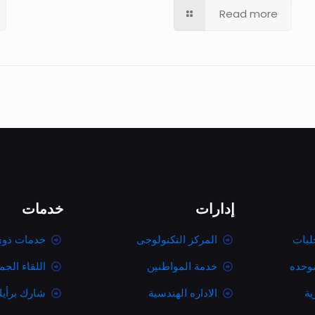
Read more
إدارات
خدمات
ليات
المركز التكنولوجى
خدمات ذوى
موحده
خدمة المواطنين
اللقاء الج
ية
الاداره الهندسية
شارك برأي