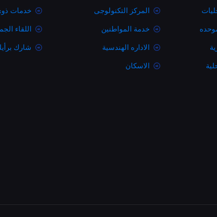
ليات
المركز التكنولوجى
خدمات ذوى
موحده
خدمة المواطنين
اللقاء الج
ية
الاداره الهندسية
شارك برأي
لية
الاسكان