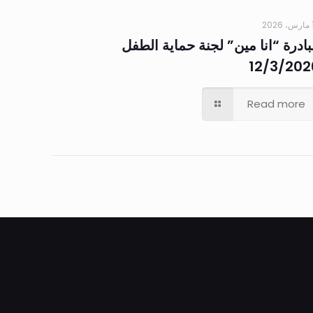
20
ادرة “انا مين” لجنة حماية الطفل
12/3/202
Read more