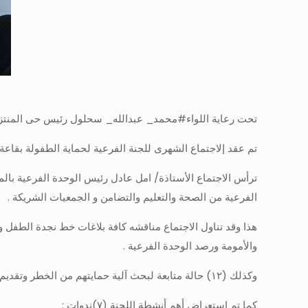
تحت رعاية اللواء#محمد_ عبدالله_ سحلول رئيس حى المنتزة ا
تم عقد إلاجتماع الشهرى للجنة الفرعية لحماية الطفولة بقاعة
ترأس الاجتماع الأستاذة/ امل عادل رئيس الوحدة الفرعية بالم
الفرعية من الصحة والتعليم والتضامن و الجمعيات الشريكة .
والأمومة ورصد الوحدة الفرعية .
وكذلك (١٢) حالة متابعة لبحث آلية حمايتهم من الخطر وتقديم كافة الخدمات وسبل الدعم اللازم لهم .
كما تم استعراض أهم أنشطة اللجنة (٧)ندوات :