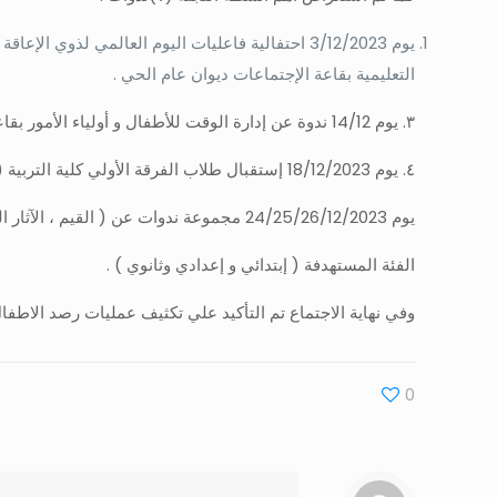
التعليمية بقاعة الإجتماعات ديوان عام الحي .
٣. يوم 14/12 ندوة عن إدارة الوقت للأطفال و أولياء الأمور بقاعة الإجتماعات ديوان عام الحي .
٤. يوم 18/12/2023 إستقبال طلاب الفرقة الأولي كلية التربية ( الطفولة المبكرة ) وتعريفهم بلجنة الحماية و إختصاصاتها ودورها في حماية الأطفال المعرضين للخطر و ومناقشة ظاهرة العنف .
يوم 24/25/26/12/2023 مجموعة ندوات عن ( القيم ، الآثار النفسية للبيئة الخضراء ،المهارات الحياتية وذلك بمدرسة جمال عبد الناصر الثانوية العسكرية
الفئة المستهدفة ( إبتدائي و إعدادي وثانوي ) .
وفي نهاية الاجتماع تم التأكيد علي تكثيف عمليات رصد الاطف
0