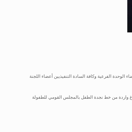
 الوحدة الفرعية وكافة السادة التنفيذيين أعضاء اللجنة
ل الاجتماع مناقشه كافة بلاغات خط نجدة الطفل وحالات الاطفال المعرضة للخطر خلال شهر ديسمبر 2023 وعددها (٢٤) بلاغ واردة من خط نجدة الطفل بالمجلس القومي للطفولة