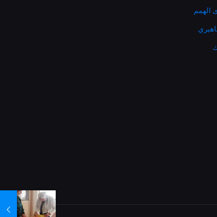
 الهمم
ماهيري
ك