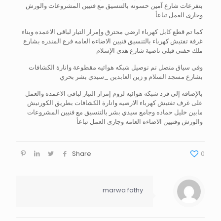
بتفرعات شارع آمين حسونه بالتنسيق مع فنيين المشروعات والورش
وجارى العمل تباعأ
كما تم قطع كابل كهرباء ارضي محترق وإمرار التيار لباقى الاعمده وبناء
غرفة تفتيش كهرباء بالتنسيق فنيين الاضاءه العامه فرع المندره بشارع
ملك حفنى قبلى ناصية شارع هدي الإسلام
وفي سياق متصل تم توصيل شبكه هوائيه مقطوعة وانارة الكشافات
بشارع مسجد السلام و زين العابدين _سيدي بشر بحري
بالإضافه إلي فرد شبكه هوائيه لزوم إمرار التيار لباقى الاعمده والعمل
على غرف تفتيش كهرباء الارضيه وانارة الكشافات بطريق الكورنيش
مابين خليل حماده وجامع سيدي بشر بالتنسيق مع فنيين المشروعات
والورش وفنيين الاضاءه العامه وجارى العمل تباعأ
Share
0
marwa fathy