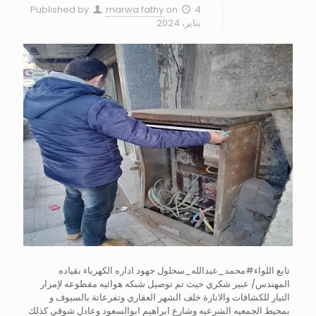
Published by
marwa fathy
on
4
يناير، 2024
تابع اللواء#محمد_عبدالله_سحلول جهود اداره الكهرباء بقياده
المهندس/ عبير شكري حيث تم توصيل شبكه هوائيه مقطوعه لإمرار
التيار للكشافات والانارة خلف الشهر العقاري وتفرعاتة بالسيوف و
بمحيط الجمعيه الشرعيه وشارع ابراهيم ابوالسعود وعادل شوقي كذلك