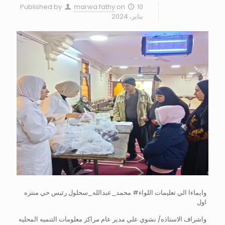
Published by
marwa fathy
on
10
يناير، 2024
وايماءا الي تعليمات اللواء# محمد_عبدالله_سحلول رئيس حي منتزه
اول
واشراف الاستاذه/ نشوي علي مدير عام مراكز معلومات التنميه المحليه