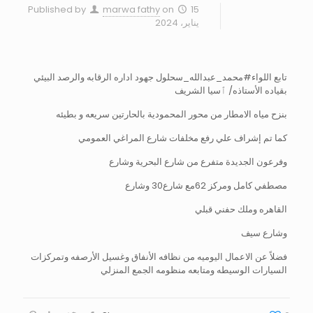
Published by
marwa fathy
on
15
يناير، 2024
تابع اللواء#محمد_عبدالله_سحلول جهود اداره الرقابه والرصد البيئي
بقياده الأستاذه/ ٱسيا الشريف
بنزح مياه الامطار من محور المحمودية بالحارتين سريعه و بطيئه
كما تم إشراف علي رفع مخلفات شارع المراغي العمومي
وفرعون الجديدة متفرع من شارع البحرية وشارع
مصطفي كامل ومركز 62مع شارع30 وشارع
القاهره وملك حفني قبلي
وشارع سيف
فضلاً عن الاعمال اليوميه من نظافه الأنفاق وغسيل الأرصفه وتمركزات
السيارات الوسيطه ومتابعه منظومه الجمع المنزلي