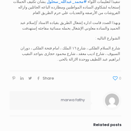
تنفيذاً لتعليمات اللواء
#محمد_عبدالله_سحلول
بشأن تكثيف الحملات
إستجابه لشكاوي الساده المواطنين ومطارده الباعه الجائلين وازاله
الفروشات من الأرصفه والتعديات علي حرم الطريق العام
وبهذا الصدد قامت اداره إشغال الطريق بقياده الاستاذ /إسلام عبد
الحميد والساده معاوني الإشغال بحمله مسائية مفاجئه إستهدفت
الشوارع التاليه :
شارع السلام الفلكى ، شارع ١٦ الملك ، امام فتحة الفلكى ، دوران
السيوف ، شارع اديب معقد ، شارع محمود حجازى بتواجد النقيب
ابراهيم عبد اللطيف ووحدة الازالة بالحى .
Share
0
marwa fathy
Related posts