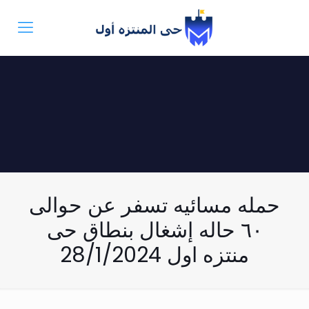
حمله مسائيه تسفر عن حوالى
٦٠ حاله إشغال بنطاق حى
منتزه اول 28/1/2024