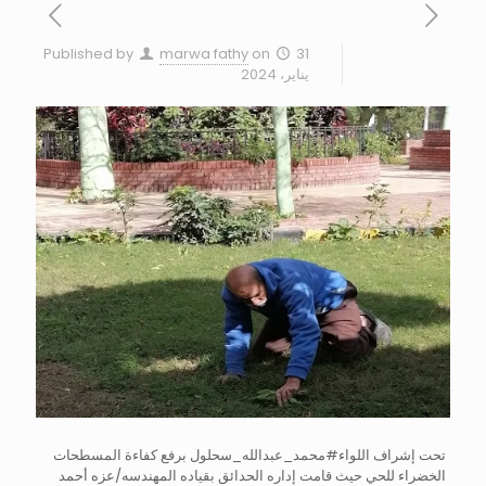
Published by
marwa fathy
on
31
يناير، 2024
تحت إشراف اللواء#محمد_عبدالله_سحلول برفع كفاءة المسطحات
الخضراء للحي حيث قامت إداره الحدائق بقياده المهندسه/عزه أحمد