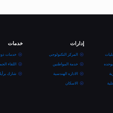
إدارات
خدمات
ليات
المركز التكنولوجى
خدمات ذوى
موحده
خدمة المواطنين
اللقاء الج
ية
الاداره الهندسية
شارك برأي
لية
الاسكان