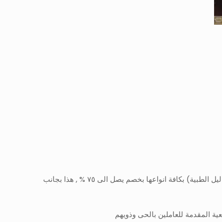
تحت رعاية السيد اللواء محمد عبد الله سحلول رئيس حى المنتزه أول ، نظمت إدارة العلاقات العامة اليوم الأربعاء ١/٣١ يوم طبى (للتحاليل الطبية) بكافة انواعها بخصم يصل الى ٧٥ % , هذا بجانب
ة المقدمة للعاملين بالحى وذويهم