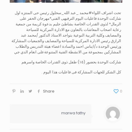
تحت اشراف اللواء#محمد _عبد الله_سحلول رئيس حى المنتزه اول
شاركت الوحدة فاعليات اليوم الترفيهى الفنى*مهرجان الحفر على
الرمال* لذوى القدرات الخاصة بشاطئ جليم بدعوة كريمة من جمعية
رعاية اصحاب المعاشات بالتعاون مع الادارة المركزية للسياحة
والمصايف وكلية التربية النوعية بتواجد الاستاذ الدكتور /محمد عبد
الرازق رئيس الادارة المركزية للسياحة والمصايف والجمعيات المشاركة
ورئيس الوحدة د/ايناس احمد والسادة اعضاء هيئة التدريس والطلاب
المشاركين بمجموعة من الانشطة الفنية المتنوعةعلى انغام الدي جي
شاركت الوحدة بحضور (١٥) طفل ذوى القدرات الخاصة واسرهم
كل الشكر للجهات المشاركة فى فاعليات هذا اليوم .
Share
0
marwa fathy