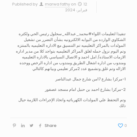
Published by
marwa fathy
on
12
فبراير، 2024
تنفيذا لتعليمات اللواء#محمد_عبدالله_سحلول رئيس الحي ولكثره
الشكاوي الوارده من البوابه الالكترونيه بشأن التضرر من تشغيل
المولدات بالمراكز التعليميه تم التنسيق مع الاداره التعليميه بالمنتزه
وتم اليوم نزول حمله لغلق المراكز التعليميه بتواجد كلا من مدير اداره
الازمات الاستاذه/ امل احمد و الاتصال السياسي بالاداره التعليميه
ومندوب من اداره اشغال الطريق ومندوب من اداره الرخص ووحده
الازاله وتم غلق وتشميع عدد 2مركز تعليمي وبيانهم كالتالي
1-مركزا بشارع 17من شارع جمال عبدالناصر
2-مركزا بشارع احمد بن حنبل امام مسجد عصفور
وتم التحفظ علي المولدات الكهربائيه واتخاذ الإجراءات اللازمة حيال
ذلك
Share
0