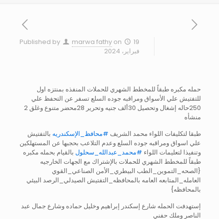
Published by
marwa fathy
on
19
فبراير، 2024
حمله مكبره طبقاً للمخطط الشهري للحملات المنفذه بمنتزه اول
للتفتيش علي الأسواق ومراقبه جوده السلع تسفر عن التحفظ علي
250حاله إشغال وتحصيل 30ألف جنيه وتحرير 28محضر متنوع وغلق 2
منشأه
طبقا لتكليفات اللواء محمد الشريف
#محافظ_الإسكندريه
بالتفتيش
علي اسواق ومراقبه جوده السلع وعدم التلاعب بحجبها عن المستهلكين
وتنفيذا لتعليمات اللواء
#محمد_عبدالله_سحلول
بالقيام بحمله مكبره
طبقاً للمخطط الشهري للحملات بالإشتراك مع الجهات الخارجيه
{الصحه_التموين_الطب البيطري_الأمن الصناعي_القوي
العامله_المتابعه العامه بالمحافظه_التفتيش الصيدلي_الرصد البيئي
بالمحافظه}
إستهدفت الحمله شارع إسكندر إبراهيم وخليل حماده وشارع جمال عبد
الناصر وملك حفني