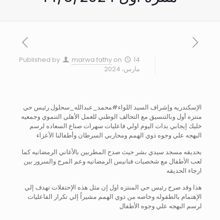
Published by
marwa fathy
on
14
مارس، 2024
الإسكندريه وإشراف السيد اللواء#محمد_عبدالله_سحلول رئيس حي
منتزه أول وبالتنسيق مع التحالف الوطني للعمل الأهلي التنموي وجمعيه
خليك إيجابي بدات اليوم اولي فاعليات سهرات صناع السعاده لرسم
البهجه علي وجوه ذوي الهمم ومحاربي السرطان وأطفالنا الأعزاء
بحديقه مسجد سيدي بشر حيث صدح المطربين بالأغاني الرمضانيه كما
لعب الأطفال مع شخصيات فنانيس الرمضانيه وعم المرح والسرور بين
ارجاء الحديقه
هذا وقد صرح رئيس حي المنتزه اول إن مثل هذه الإحتفلات تهدف إلي
الإهتمام بالطفوله وخاصه من ذوي الهمم مشيراً إلي تكرار الفاعليات
لرسم البهجه علي وجوه الأطفال