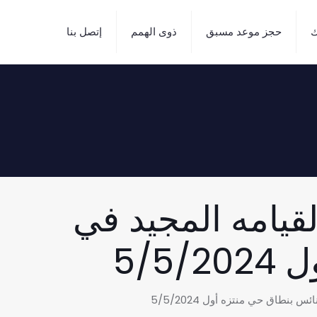
ك
حجز موعد مسبق
ذوى الهمم
إتصل بنا
لقيامه المجيد في
5/5
بنطاق حي منتزه أول 5/5/2024