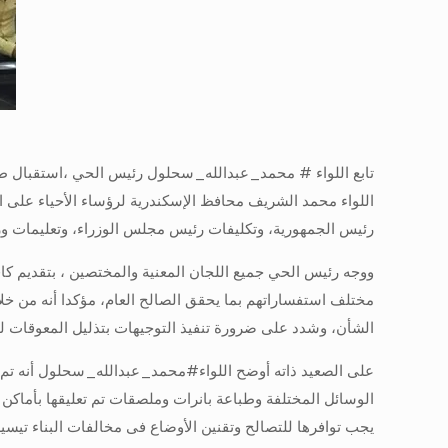
اللواء محمد الشريف محافظ الإسكندرية لرؤساء الأحياء على ال
رئيس الجمهورية، وتكليفات رئيس مجلس الوزراء، وتعليمات وزير
ووجه رئيس الحي جميع اللجان المعنية والمختصين ، بتقديم كاف
مختلف استفساراتهم بما يحقق الصالح العام، مؤكدا أنه من خلا
الشأن، وشدد على ضرورة تنفيذ التوجيهات بتذليل المعوقات للان
على الصعيد ذاته أوضح اللواء#محمد_عبدالله_سحلول أنه تم الا
الوسائل المختلفة وطباعة بانرات وملصقات تم تعليقها بأماكن 
يجب توافرها للتصالح وتقنين الأوضاع فى مخالفات البناء تيسير