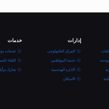
إدارات
خدمات
ليات
المركز التكنولوجى
خدمات ذوى
موحده
خدمة المواطنين
اللقاء الج
ية
الاداره الهندسية
شارك برأي
لية
الاسكان