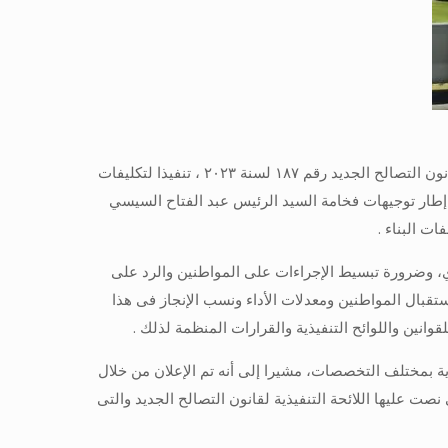
تابع اللواء # محمد_عبدالله_سحلول رئيس الحي ،استقبال طلبات التصالح الجديدة بالمركز التكنولوجي لخدمة المواطنين ، و تطبيق قانون التصالح الجديد رقم ١٨٧ لسنة ٢٠٢٣ ، تنفيذا لتكليفات
 إطار توجيهات فخامة السيد الرئيس عبد الفتاح السيسي
ت البناء .
يوي، وضرورة تبسيط الإجراءات على المواطنين والرد على
تقبال المواطنين ومعدلات الأداء ونسب الإنجاز فى هذا
انين واللوائح التنفيذية والقرارات المنظمة لذلك .
ذية بمختلف التخصصات، مشيرا إلى أنه تم الإعلان من خلال
 عليها اللائحة التنفيذية لقانون التصالح الجديد والتى