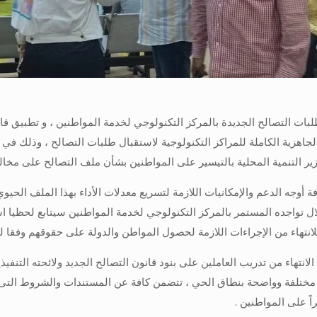
جاهزية الكاملة للمراكز التكنولوجية لاستقبال طلبات التصالح ، وذلك في
 التنمية المحلية بالتيسير على المواطنين بشأن ملف التصالح على مخالفا
ة أوجه الدعم والإمكانيات اللازمة لتسريع معدلات الأداء بهذا الملف الح
ل تواجده المستمر بالمركز التكنولوجي لخدمة المواطنين سيتابع لحظيا اس
تهاء من الإجراءات اللازمة لحصول المواطن والدولة على حقوقهم وفقا للقو
نتهاء من تدريب العاملين على بنود قانون التصالح الجديد ولائحته التنفي
مختلفة وواضحة بنطاق الحي ، تتضمن كافة عن المستندات والشروط التى نصت
اً على المواطنين .