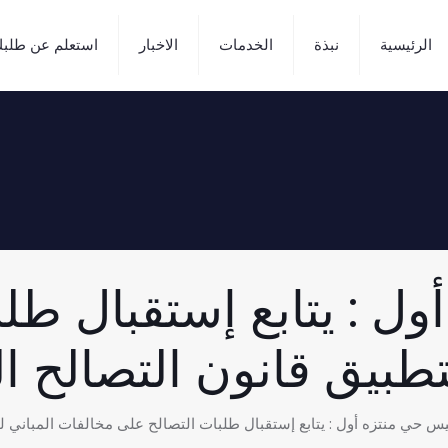
الرئيسية
نبذة
الخدمات
الاخبار
استعلم عن طلب
ل : يتابع إستقبال طل
ق قانون التصالح الجديد 024
س حي منتزه أول : يتابع إستقبال طلبات التصالح على مخالفات المباني لتطبيق ق