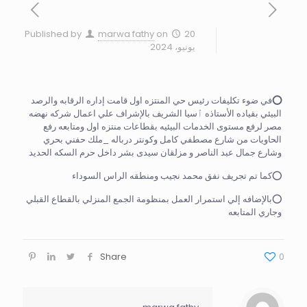
Published by
marwa fathy
on
20
يونيو، 2024
⭕
في ضوء تكليفات رئيس حي المنتزه اول قامت إداره الرقابه والرصد
البيئي بقياده الأستاذه ٱسيا الشريف بالإشراف علي اعمال شركه نهضه
مصر لرفع مستوى الخدمات البيئيه بقطاعات منتزه اول ومتابعه رفع
الحاويات من شارع مصطفي كامل وكونتر درباله _ملك حفني بحري
وشارع جمال عبد الناصر و مزلقان سيدى بشر داخل حرم السكه الحديد
⭕كما تم تجريف نفق محمد نجيب ومنطقه الراس السوداء
⭕بالإضافه إلي استمرار العمل بمنظومة الجمع المنزلي بالقطاع القبلي
وجاري المتابعه
Share
0