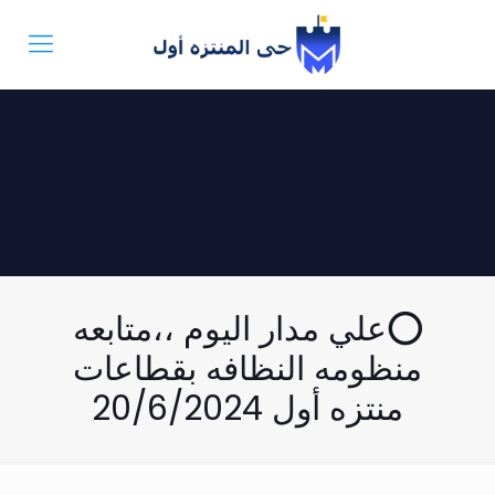
⭕علي مدار اليوم ،،متابعه
منظومه النظافه بقطاعات
منتزه أول 20/6/2024