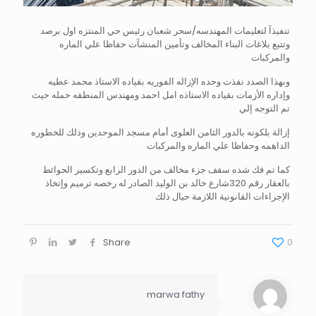
تنفيذآ لتعليمات المهندسه/سحر شعبان رئيس حي المنتزه اول برصد
وتتبع بلاغات البناء المخالف وتأمين المنشآت حفاظا علي الماره
والمركبات
وبهذا الصدد نفذت وحده الإزاله الفوريه بقياده الاستاذ محمد عطيه
وإداره الأزمات بقياده الاستاذه امل احمد ومهندس المنطقه حمله حيث
تم التوجه إلي
إزالة بلكونه بالدور الثامن العلوى أمام مسجد الموحدين وذلك للخطوره
الداهمه وحفاظا علي الماره والمركبات
كما تم فك شده سقف جزء مخالف من الدور الرابع وتكسير الحوائط
بالعقار رقم 320شارع خالد بن الوليد الصادر له رخصه ترميم وإتخاذ
الإجراءات القانونية اللازمة حيال ذلك
Share
0
marwa fathy