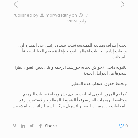
Published by
marwa fathy
on
17
يوليو، 2024
تحت إشراف ومتابعه المهندسه/سحر شعبان رئيس حي المنتزه اول
واصلت إداره الجبانات اعمالها اليوميه بإعادة ترقيم الجبانات طبقاً
للسجلات
بالبوية داخل الاحواش بجبانة خورشيد الرحمة وعلى بعض العيون نظرا
لمحوها من العوامل الجوية
ولحفظ حقوق اصحاب هذه المقابر
كما تم المرور اليومى لجبانات سيدي بشر ومعاينة طلبات الترميم
ومتابعة النرميمات الجارية وفقاً للشروط المطلوبة والاستمرار برفع
المخلفات بين ممرات المقابر لتسهيل حركة السير للزائرين والمشيعين
Share
0