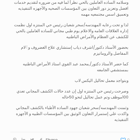
وسلامه الساده العاملين بالحي نظراً لما فيه من ضروره لتقديم خدمات
افضل وتعزيز دور التعاون بين المؤسسات الصحيه والأجهزه التنفيذيه
وتعميق اسس مجتمعيه مهمه
لذا و تحت رعايه المهندسه/سحر شعبان رئيس حي المنتزه اول نظمت
إداره العلاقات العامه والاعلام يوم طبي مجاني للساده العاملين بالحي
للكشف عن العظام والأمراض الباطنيه
بحضور الأستاذ دكتور/اشرف دياب إستشاري علاج الغضروف وٱلام
المفاصل والروماتيزم
كما حضر الأستاذ دكتور/,محمد عبد القوي استاذ الأمراض الباطنيه
بمستشفي الجامعه
وبتواجد معمل تحاليل اليكس لاب
وصرحت رئيس حي المنتزه اول إن عدد حالات الكشف المجاني تعدي
100موظف وتم عمل تحاليل لنحو 50حاله
وثمنت المهندسه/سحر شعبان جهود الساده الأطباء بالكشف المجاني
واكدت علي إستمرار التعاون الوثيق بين المؤسسات الطبيه و الأجهزه
التنفيذيه
Share
0