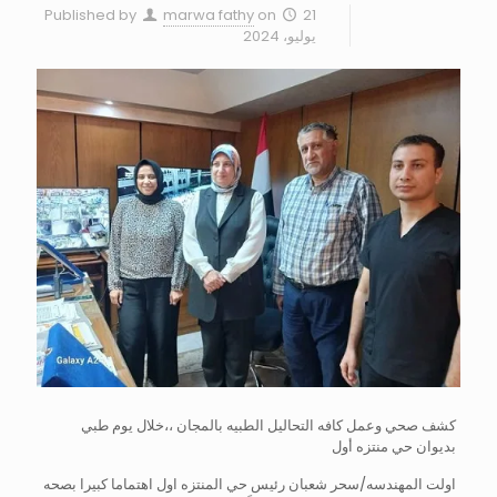
Published by
marwa fathy
on
21
يوليو، 2024
كشف صحي وعمل كافه التحاليل الطبيه بالمجان ،،خلال يوم طبي
بديوان حي منتزه أول
اولت المهندسه/سحر شعبان رئيس حي المنتزه اول اهتماما كبيرا بصحه