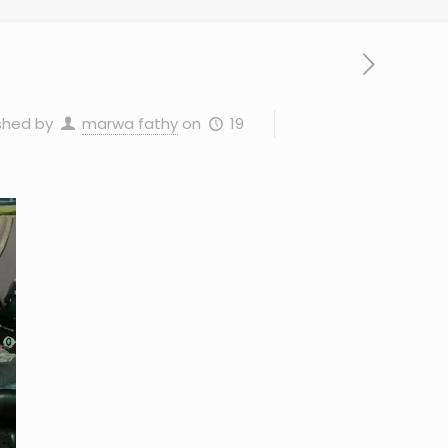
19 أغسطس، 2024
on
marwa fathy
shed by