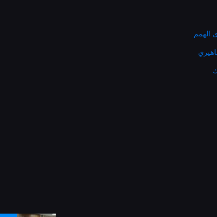
 الهمم
ماهيري
ك