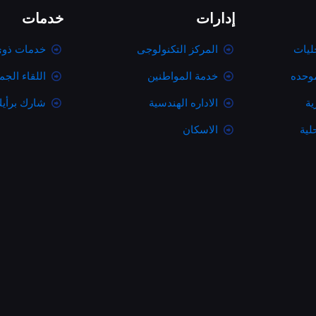
إدارات
خدمات
ليات
المركز التكنولوجى
خدمات ذوى
موحده
خدمة المواطنين
اللقاء الج
ية
الاداره الهندسية
شارك برأي
لية
الاسكان