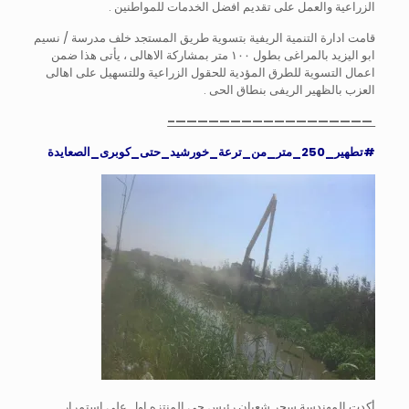
الزراعية والعمل على تقديم افضل الخدمات للمواطنين .
قامت ادارة التنمية الريفية بتسوية طريق المستجد خلف مدرسة / نسيم
ابو اليزيد بالمراغى بطول ١٠٠ متر بمشاركة الاهالى ، يأتى هذا ضمن
اعمال التسوية للطرق المؤدية للحقول الزراعية وللتسهيل على اهالى
العزب بالظهير الريفى بنطاق الحى .
——————————————————–
#تطهير_250_متر_من_ترعة_خورشيد_حتى_كوبرى_الصعايدة
أكدت المهندسة سحر شعبان رئيس حى المنتزه اول على استمرار