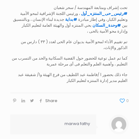
تحت إشراف ومتابعة المهندسة / سحر شعبان
#
رئيس_حى_المنتزه_أول
، ورئيس اللجنة الإشرافية لمحو الأمية
وتعليم الكبار، وفي إطار مبادرة
#
بداية
جديدة لبناء الإنسان ، وبالتنسيق
بين
#
وحدة_السكان
بحي المنتزه أول والهيئة العامة لتعليم الكبار
وإدارة محو الأمية بالحى ،
تم تقييم الأداء لمحو الأمية بديوان عام الحى لعدد ( ٣٣ ) دارس من
الذكور والإناث،
كما تم عمل توعية للحضور حول القضية السكانية والحد من التسرب من
التعليم ، وأهمية العلم والتعلم فى أى مرحلة عمرية
جاء ذلك بحضور ا /فاطمة عبد اللطيف من فرع الهيئة وا/ شفيقة عبد
العليم مدير إدارة المنتزه لتعليم الكبار
Share
0
marwa fathy