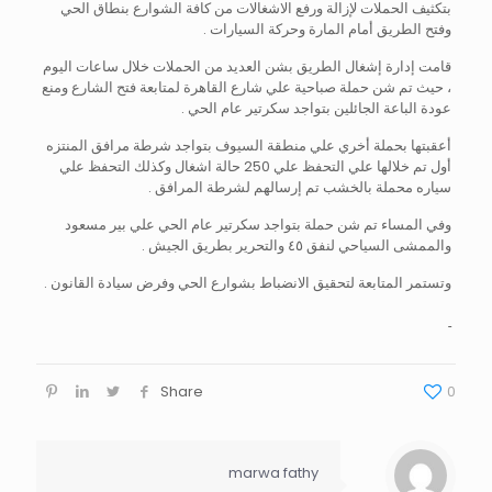
بتكثيف الحملات لإزالة ورفع الاشغالات من كافة الشوارع بنطاق الحي
وفتح الطريق أمام المارة وحركة السيارات .
قامت إدارة إشغال الطريق بشن العديد من الحملات خلال ساعات اليوم
، حيث تم شن حملة صباحية علي شارع القاهرة لمتابعة فتح الشارع ومنع
عودة الباعة الجائلين بتواجد سكرتير عام الحي .
أعقبتها بحملة أخري علي منطقة السيوف بتواجد شرطة مرافق المنتزه
أول تم خلالها علي التحفظ علي 250 حالة اشغال وكذلك التحفظ علي
سياره محملة بالخشب تم إرسالهم لشرطة المرافق .
وفي المساء تم شن حملة بتواجد سكرتير عام الحي علي بير مسعود
والممشى السياحي لنفق ٤٥ والتحرير بطريق الجيش .
وتستمر المتابعة لتحقيق الانضباط بشوارع الحي وفرض سيادة القانون .
Share
0
marwa fathy