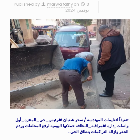
Published by
marwa fathy
on
3
نوفمبر، 2024
تنفيذاً لتعليمات المهندسة / سحر شعبان
#رئيس_حى_المنتزه_أول
واصلت إدارة
#مراقبة_النظافة
حملاتها اليومية لرفع المخلفات وردم
الحفر وازالة التراكمات بنطاق الحي ،