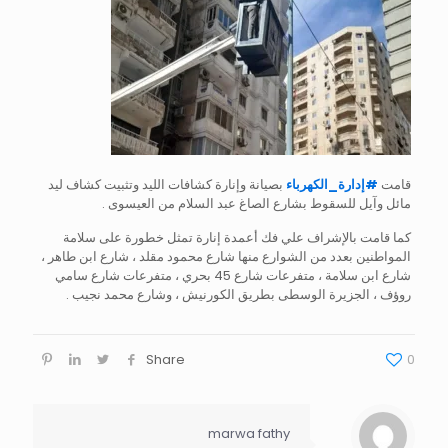
قامت
#
إدارة_الكهرباء
بصيانة وإنارة كشافات الليد وتثبيت كشاف ليد
مائل وآيل للسقوط بشارع الصاغ عبد السلام من العيسوى .
كما قامت بالإشراف علي فك أعمدة إنارة تمثل خطورة على سلامة
المواطنين بعدد من الشوارع منها شارع محمود مقلد ، شارع ابن طاهر ،
شارع ابن سلامة ، متفرعات شارع 45 بحري ، متفرعات شارع سامي
روؤف ، الجزيرة الوسطى بطريق الكورنيش ، وشارع محمد نجيب .
Share
0
marwa fathy