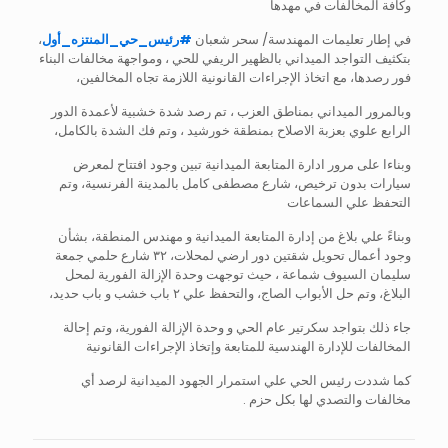
وكافة المخالفات في مهدها
في إطار تعليمات المهندسة/ سحر شعبان
#
رئيس_حي_المنتزه_أول
،
بتكثيف التواجد الميداني بالظهير الريفي للحي ، ومواجهة مخالفات البناء
فور رصدها، مع اتخاذ الإجراءات القانونية اللازمة تجاه المخالفين،
وبالمرور الميداني بمناطق العزب ، تم رصد شدة خشبية لأعمدة الدور
الرابع علوي بعزبة الاصلاح بمنطقة خورشيد ، وتم فك الشدة بالكامل،
وبناءا على مرور ادارة المتابعة الميدانية تبين وجود افتتاح لمعرض
سيارات بدون ترخيص، شارع مصطفى كامل بالمدينة الفرنسية، وتم
التحفظ علي السماعات
وبناءً علي بلاغ من إدارة المتابعة الميدانية و مهندس المنطقة، بشأن
وجود أعمال تحويل شقتين دور ارضي لمحلات، ٣٢ شارع حلمي جمعة
سليمان السيوف شماعة ، حيث توجهت وحدة الإزالة الفورية لمحل
البلاغ، وتم حل الأبواب الصاج، والتحفظ علي ٢ باب خشب و باب حديد،
جاء ذلك بتواجد سكرتير عام الحي و وحدة الإزالة الفورية، وتم إحالة
المخالفات للإدارة الهندسية للمتابعة وإتخاذ الإجراءات القانونية
كما شددت رئيس الحي علي استمرار الجهود الميدانية لرصد أي
مخالفات والتصدي لها بكل حزم .