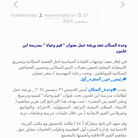
Published by
marwa fathy
on
27
ديسمبر، 2024
وحدة السكان تنفذ ورشة عمل بعنوان ” قيم وحياة ” بمدرسة ابن
خلدون
في إطار تنفيذ توجيهات القيادة السياسية لحل القضية السكانية وتسريع
الاستجابة المحلية لخفض معدلات النمو السكاني وتحسين الخصائص
السكانية للمواطنين ، وتحت رعاية المهندسة / سحر شعبان
#
رئيس_حي_المنتزه_أول
.
نفذت
#
وحدة_السكان
أمس الخميس ٢٦ ديسمبر ٢٠٢٤ _ ورشة عمل
لطالبات مدرسة ابن خلدون تحت عنوان ” قيم وحياة ” لتنمية وترسيخ
ونشر القيم بين النشىء ، حيث يهدف هذا البرنامج إلى تعزيز مفاهيم (
الانتماء ، السلام ، المحبة، النزاهة ، المسؤولية ، الاحترام ، والتواضع ..
وغيرها من القيم الايجابية ) من خلال جلسات تدريبية ونقاشات ثرية .
وقد شهد البرنامج مشاركة ( ٤٤ ) طالبة بالتنسيق مع مكتب التربية
الاجتماعية بإدارة المنتزه أول التعليمية وتناولت الجلسات محاور حول
مفاهيم القيم الأخلاقية وأهميتها بالمجتمع .