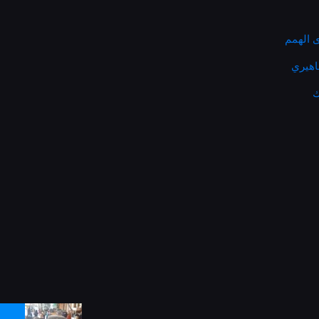
 الهمم
ماهيري
ك