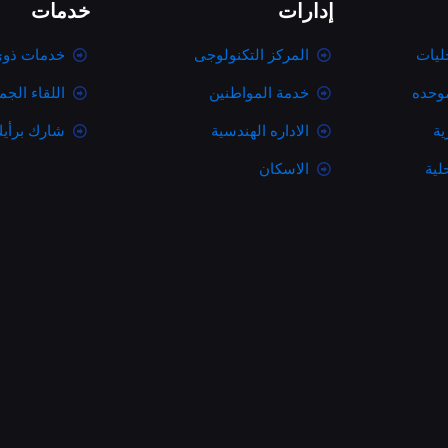
إدارات
خدمات
ليات
المركز التكنولوجى
خدمات ذوى
موحده
خدمة المواطنين
اللقاء الج
ية
الاداره الهندسية
شارك برأي
لية
الاسكان