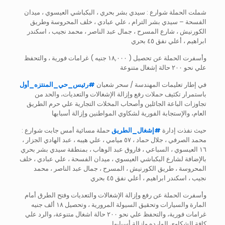
شملت الحملة شوارع : سيدي بشر بحري ، البكباشي العيسوي ، ميدان
الفسحة – سيدي بشر الترام ، علي عبادي ، خلف المحروسة وطريق
الكورنيش ، شارع المسرح ، جمال عبد الناصر ، محمد نجيب ، اسكندر
ابراهيم ، أعلي نفق ٤٥ بحري
وأسفرت الحملة عن تحصيل ( ١٨,٠٠٠ جنيه ) غرامات فورية ، والتحفظ
علي نحو ٢٠٠ حالة إشغال متنوعة
في إطار تعليمات المهندسة / سحر شعبان
#
رئيس_حي_المنتزه_أول
باستمرار تكثيف حملات رفع وإزالة الإشغالات والتعديات، والحد من
تجاوزات الباعة الجائلين وأصحاب المخلات التجارية علي حرم الطريق
العام، والإستجابة الفورية لشكاوي المواطنين وإزالة أسبابها
حيث نفذت إدارة
#
إشغال_الطريق
حملة مسائية أمس جابت شوارع :
محمد الصرفي ، جلال حماد ، ٥٧ ميامي ، علي هيبه ، عبد الهادي الجزار ،
١٦ العيسوي ، السباعي ، فاروق عبد الوهاب ، بمنطقة سيدي بشر بحري
بالإضافة لشارع البكباشي العيسوي ، ميدان الفسحة ، علي عبادي ، خلف
المحروسة ، طريق الكورنيش ، المسرح ، جمال عبد الناصر ، محمد
نجيب ، اسكندر ابراهيم ، أعلي نفق ٤٥ بحري
وأسفرت الحملة عن رفع وإزالة الإشغالات والتعديات وفتح الطرق أمام
المارة والسيارات وتحقيق السيولة المرورية ، وتحصيل ١٨ ألف جنيه
غرامات فورية، والتحفظ علي نحو ٢٠٠ حالة اشغال متنوعة، والرد علي
كافة الشكاوي الوارده وإزالة أسبابها