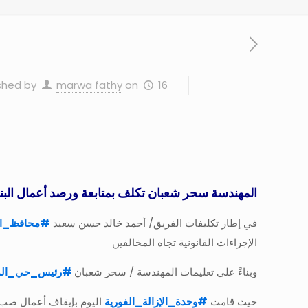
16 فبراير، 2025
on
marwa fathy
shed by
المهندسة سحر شعبان تكلف بمتابعة ورصد أعمال البنا
في إطار تكليفات الفريق/ أحمد خالد حسن سعيد
#
محافظ_ال
الإجراءات القانونية تجاه المخالفين
وبناءً علي تعليمات المهندسة / سحر شعبان
#
رئيس_حي_المن
حيث قامت
#
وحدة_الإزالة_الفورية
اليوم بإيقاف أعمال صب 