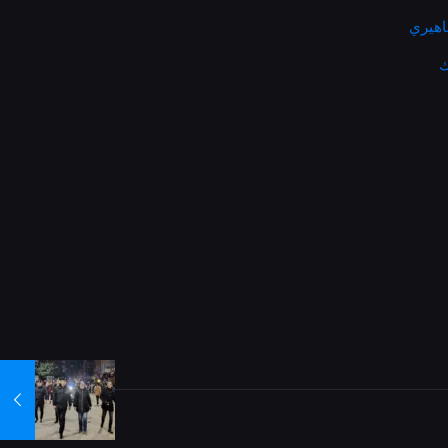
ماهيري
ك