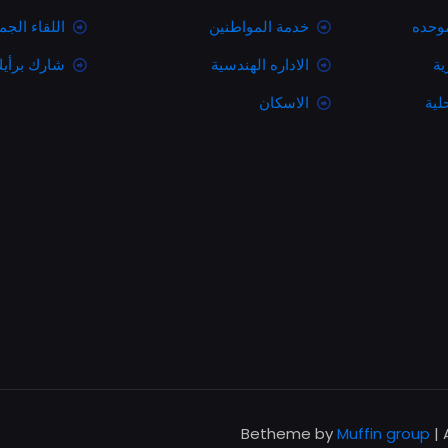
موحده
خدمة المواطنين
اللقاء الج
ية
الاداره الهندسية
شارك برأي
لية
الاسكان
Muffin group
| 