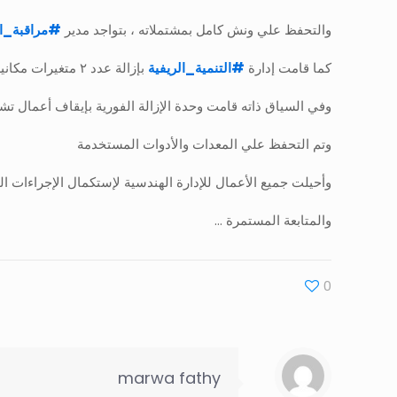
والتحفظ علي ونش كامل بمشتملاته ، بتواجد مدير
#
مراقبة_ا
كما قامت إدارة
#
التنمية_الريفية
بإزالة عدد ٢ متغيرات مكانية عبارة عن تعديات علي أراضي زراعية بحوض خطاب نمرة ٣ بمساحة ٢٥٠ متر و ٤٥٠متر ، بالإضافة لإزالة حالة فى المهد بنفس المنطقة
وفي السياق ذاته قامت وحدة الإزالة الفورية بإيقاف أعمال
وتم التحفظ علي المعدات والأدوات المستخدمة
وأحيلت جميع الأعمال للإدارة الهندسية لإستكمال الإجراءات الق
والمتابعة المستمرة …
0
marwa fathy