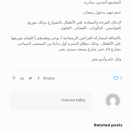
المجتمع المدني، مبادرة :
حنفرحهم بدخول رمضان
لإدخال الفرحة والسعادة علي الأطفال بالشوارع، وذلك بتوزيع :
الفوانيس ، البالونات ، العصائر ، الحلوى .
بالإضافة لمشاركة العرائس الرمضانية ( بوجى وطمطم ) للقيام بتوزيعها
علي الأطفال ، وذلك بنطاق المنتزه أول بدايةً من الممشى السياحى
بشارع ٤٥، حتى شارع مسجد سيدى بشر
وكل عام وأنتم بخير
Share
0
marwa fathy
Related posts