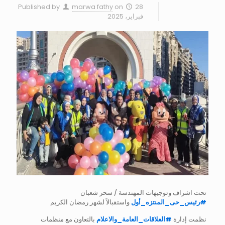
Published by
marwa fathy
on
28
فبراير، 2025
تحت اشراف وتوجيهات المهندسة / سحر شعبان
#
رئيس_حى_المنتزه_أول
واستقبالاً لشهر رمضان الكريم
نظمت إدارة
#
العلاقات_العامة_والاعلام
بالتعاون مع منظمات