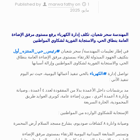
Published by
marwa fathy
on
1
مايو، 2025
المهندسة سحر شعبان، تكلف إدارة الكهرباء برفع مستوى مرفق الإضاءة
العامة بنطاق الحي، والاستجابة الفورية لشكاوي المواطنين
في إطار تعليمات المهندسة/ سحر شعبان
#
رئيس_حي_المنتزه_أول
بتكثيف الجهود المبذولة للارتقاء بمستوى مرفق الإضاءة العامة بنطاق
الحي، والاستجابة الفورية لشكاوى المواطنين وإزالة أسبابها
تواصل إدارة
#
الكهرباء
بالحي تنفيذ أعمالها اليومية، حيث تم اليوم
تنفيذ الآتي :
مد برشمانات داخل الأعمدة بدلا من المفقودة لعدد ٤ أعمدة ، وصيانة
وإنارة ٨ أعمدة أخري ، ببورن إضاءة عامة، كوبرى العوايد طريق
المحمودية، الحارة السريعة
الإستجابة للشكاوي الوارده من المواطنين :
وصيانة وانارة ٨ كشافات صوديوم، بشارع مسجد السلام أرض المحمرة
وتستمر المتابعة الميدانية اليومية للارتقاء بمستوى مرفق الإضاءة
العامة، مع الاستجابة الفورية لشكاوى المواطنين والعمل على حلها